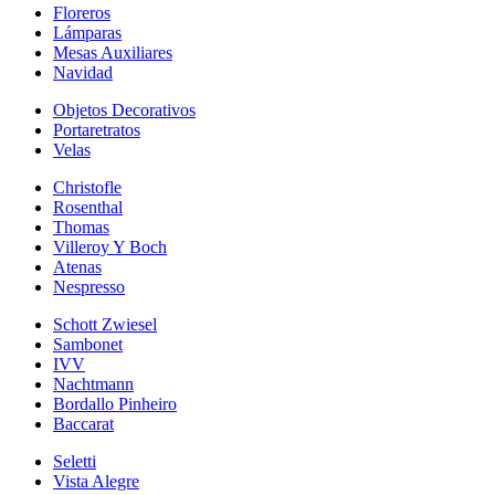
Floreros
Lámparas
Mesas Auxiliares
Navidad
Objetos Decorativos
Portaretratos
Velas
Christofle
Rosenthal
Thomas
Villeroy Y Boch
Atenas
Nespresso
Schott Zwiesel
Sambonet
IVV
Nachtmann
Bordallo Pinheiro
Baccarat
Seletti
Vista Alegre