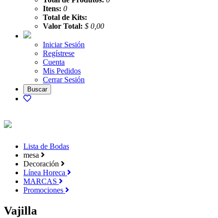
Itens:
0
Total de Kits:
Valor Total:
$ 0,00
Iniciar Sesión
Regístrese
Cuenta
Mis Pedidos
Cerrar Sesión
Lista de Bodas
mesa
Decoración
Línea Horeca
MARCAS
Promociones
Vajilla