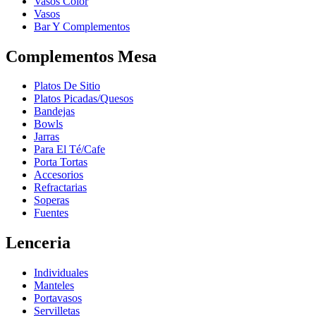
Vasos Color
Vasos
Bar Y Complementos
Complementos Mesa
Platos De Sitio
Platos Picadas/Quesos
Bandejas
Bowls
Jarras
Para El Té/Cafe
Porta Tortas
Accesorios
Refractarias
Soperas
Fuentes
Lenceria
Individuales
Manteles
Portavasos
Servilletas