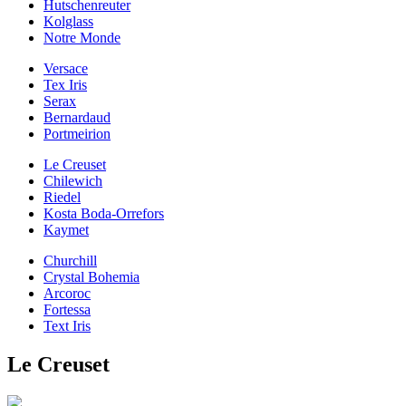
Hutschenreuter
Kolglass
Notre Monde
Versace
Tex Iris
Serax
Bernardaud
Portmeirion
Le Creuset
Chilewich
Riedel
Kosta Boda-Orrefors
Kaymet
Churchill
Crystal Bohemia
Arcoroc
Fortessa
Text Iris
Le Creuset