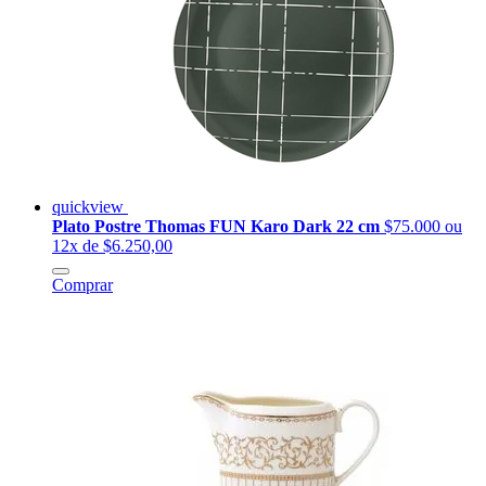
quickview
Plato Postre Thomas FUN Karo Dark 22 cm
$75.000
ou
12x de $6.250,00
Comprar