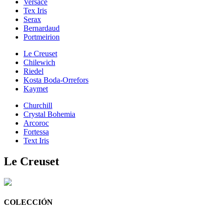
Versace
Tex Iris
Serax
Bernardaud
Portmeirion
Le Creuset
Chilewich
Riedel
Kosta Boda-Orrefors
Kaymet
Churchill
Crystal Bohemia
Arcoroc
Fortessa
Text Iris
Le Creuset
COLECCIÓN