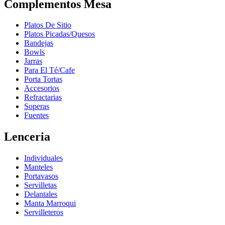
Complementos Mesa
Platos De Sitio
Platos Picadas/Quesos
Bandejas
Bowls
Jarras
Para El Té/Cafe
Porta Tortas
Accesorios
Refractarias
Soperas
Fuentes
Lenceria
Individuales
Manteles
Portavasos
Servilletas
Delantales
Manta Marroqui
Servilleteros