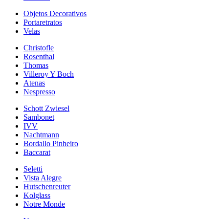
Objetos Decorativos
Portaretratos
Velas
Christofle
Rosenthal
Thomas
Villeroy Y Boch
Atenas
Nespresso
Schott Zwiesel
Sambonet
IVV
Nachtmann
Bordallo Pinheiro
Baccarat
Seletti
Vista Alegre
Hutschenreuter
Kolglass
Notre Monde