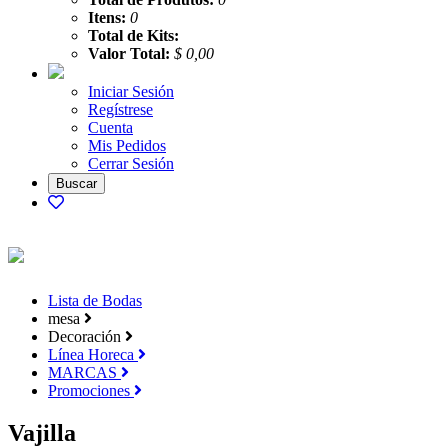
Itens:
0
Total de Kits:
Valor Total:
$ 0,00
Iniciar Sesión
Regístrese
Cuenta
Mis Pedidos
Cerrar Sesión
Lista de Bodas
mesa
Decoración
Línea Horeca
MARCAS
Promociones
Vajilla