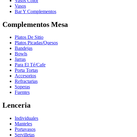
Vasos Color
Vasos
Bar Y Complementos
Complementos Mesa
Platos De Sitio
Platos Picadas/Quesos
Bandejas
Bowls
Jarras
Para El Té/Cafe
Porta Tortas
Accesorios
Refractarias
Soperas
Fuentes
Lenceria
Individuales
Manteles
Portavasos
Servilletas