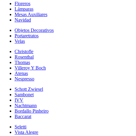
Floreros
Lámparas
Mesas Auxiliares
Navidad
Objetos Decorativos
Portaretratos
Velas
Christofle
Rosenthal
Thomas
Villeroy Y Boch
Atenas
Nespresso
Schott Zwiesel
Sambonet
IVV
Nachtmann
Bordallo Pinheiro
Baccarat
Seletti
Vista Alegre