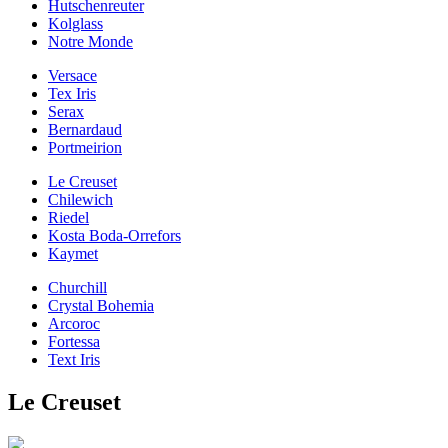
Hutschenreuter
Kolglass
Notre Monde
Versace
Tex Iris
Serax
Bernardaud
Portmeirion
Le Creuset
Chilewich
Riedel
Kosta Boda-Orrefors
Kaymet
Churchill
Crystal Bohemia
Arcoroc
Fortessa
Text Iris
Le Creuset