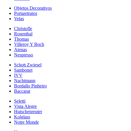
Objetos Decorativos
Portaretratos
Velas
Christofle
Rosenthal
Thomas
Villeroy Y Boch
Atenas
Nespresso
Schott Zwiesel
Sambonet
IVV
Nachtmann
Bordallo Pinheiro
Baccarat
Seletti
Vista Alegre
Hutschenreuter
Kolglass
Notre Monde