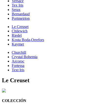
Versace
Tex Iris
Serax
Bernardaud
Portmeirion
Le Creuset
Chilewich
Riedel
Kosta Boda-Orrefors
Kaymet
Churchill
Crystal Bohemia
Arcoroc
Fortessa
Text Iris
Le Creuset
COLECCIÓN