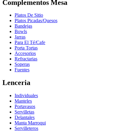
Complementos Mesa
Platos De Sitio
Platos Picadas/Quesos
Bandejas
Bowls
Jarras
Para El Té/Cafe
Porta Tortas
Accesorios
Refractarias
Soperas
Fuentes
Lenceria
Individuales
Manteles
Portavasos
Servilletas
Delantales
Manta Marroqui
Servilleteros