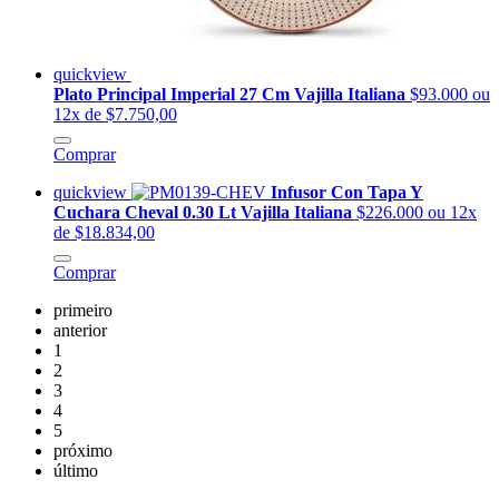
quickview
Plato Principal Imperial 27 Cm Vajilla Italiana
$93.000
ou
12x de $7.750,00
Comprar
quickview
Infusor Con Tapa Y
Cuchara Cheval 0.30 Lt Vajilla Italiana
$226.000
ou 12x
de $18.834,00
Comprar
primeiro
anterior
1
2
3
4
5
próximo
último