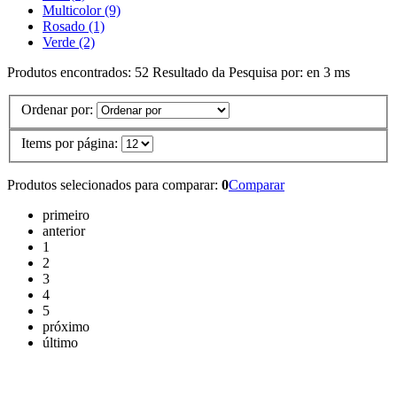
Multicolor (9)
Rosado (1)
Verde (2)
Produtos encontrados:
52
Resultado da Pesquisa por:
en
3 ms
Ordenar por:
Items por página:
Produtos selecionados para comparar:
0
Comparar
primeiro
anterior
1
2
3
4
5
próximo
último