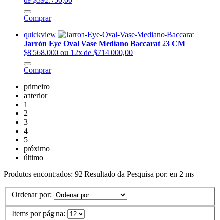
de $392.750,00
Comprar
quickview
Jarrón Eye Oval Vase Mediano Baccarat 23 CM
$8'568.000
ou 12x de $714.000,00
Comprar
primeiro
anterior
1
2
3
4
5
próximo
último
Produtos encontrados:
92
Resultado da Pesquisa por:
en
2 ms
Ordenar por:
Items por página: