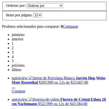
Ordenar por:
Items por página:
Produtos selecionados para comparar:
0
Comparar
primeiro
anterior
1
2
3
4
5
próximo
último
quickview
Jarrón Hop Weiss
Mate Rosenthal
$283.999
ou 12x de $23.667,00
Comprar
quickview
Florero de Cristal Ethno 28
cm Nachtmann
$522.999
ou 12x de $43.584,00