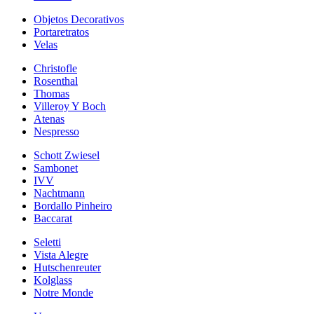
Objetos Decorativos
Portaretratos
Velas
Christofle
Rosenthal
Thomas
Villeroy Y Boch
Atenas
Nespresso
Schott Zwiesel
Sambonet
IVV
Nachtmann
Bordallo Pinheiro
Baccarat
Seletti
Vista Alegre
Hutschenreuter
Kolglass
Notre Monde