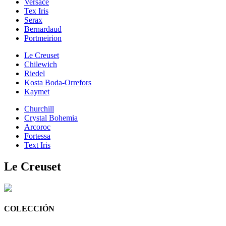
Versace
Tex Iris
Serax
Bernardaud
Portmeirion
Le Creuset
Chilewich
Riedel
Kosta Boda-Orrefors
Kaymet
Churchill
Crystal Bohemia
Arcoroc
Fortessa
Text Iris
Le Creuset
COLECCIÓN