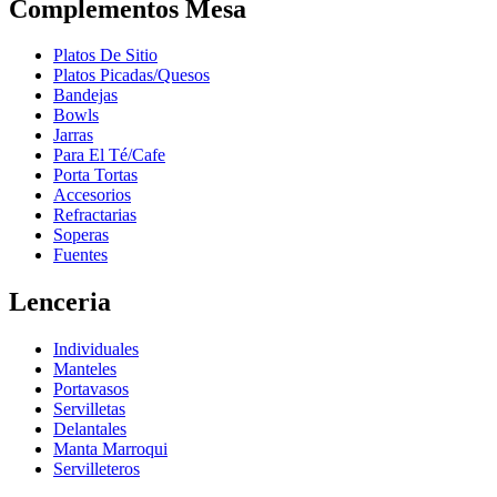
Complementos Mesa
Platos De Sitio
Platos Picadas/Quesos
Bandejas
Bowls
Jarras
Para El Té/Cafe
Porta Tortas
Accesorios
Refractarias
Soperas
Fuentes
Lenceria
Individuales
Manteles
Portavasos
Servilletas
Delantales
Manta Marroqui
Servilleteros