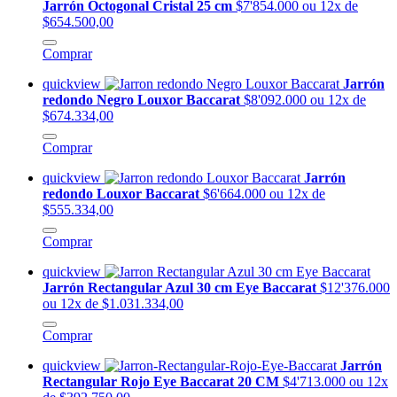
Jarrón Octogonal Cristal 25 cm
$7'854.000
ou 12x de
$654.500,00
Comprar
quickview
Jarrón
redondo Negro Louxor Baccarat
$8'092.000
ou 12x de
$674.334,00
Comprar
quickview
Jarrón
redondo Louxor Baccarat
$6'664.000
ou 12x de
$555.334,00
Comprar
quickview
Jarrón Rectangular Azul 30 cm Eye Baccarat
$12'376.000
ou 12x de $1.031.334,00
Comprar
quickview
Jarrón
Rectangular Rojo Eye Baccarat 20 CM
$4'713.000
ou 12x