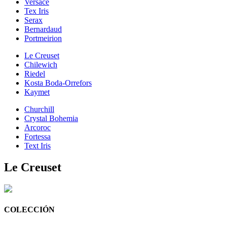
Versace
Tex Iris
Serax
Bernardaud
Portmeirion
Le Creuset
Chilewich
Riedel
Kosta Boda-Orrefors
Kaymet
Churchill
Crystal Bohemia
Arcoroc
Fortessa
Text Iris
Le Creuset
COLECCIÓN