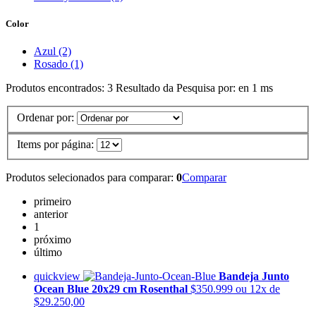
Color
Azul (2)
Rosado (1)
Produtos encontrados:
3
Resultado da Pesquisa por:
en
1 ms
Ordenar por:
Items por página:
Produtos selecionados para comparar:
0
Comparar
primeiro
anterior
1
próximo
último
quickview
Bandeja Junto
Ocean Blue 20x29 cm Rosenthal
$350.999
ou 12x de
$29.250,00