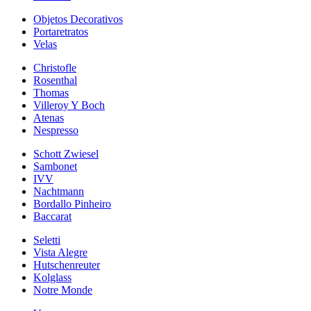
Objetos Decorativos
Portaretratos
Velas
Christofle
Rosenthal
Thomas
Villeroy Y Boch
Atenas
Nespresso
Schott Zwiesel
Sambonet
IVV
Nachtmann
Bordallo Pinheiro
Baccarat
Seletti
Vista Alegre
Hutschenreuter
Kolglass
Notre Monde