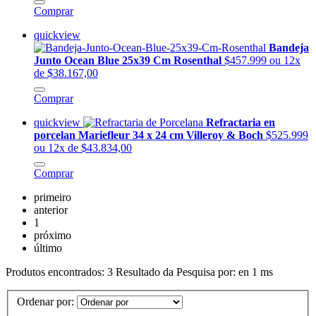
Comprar
quickview
Bandeja
Junto Ocean Blue 25x39 Cm Rosenthal
$457.999
ou 12x
de $38.167,00
Comprar
quickview
Refractaria en
porcelan Mariefleur 34 x 24 cm Villeroy & Boch
$525.999
ou 12x de $43.834,00
Comprar
primeiro
anterior
1
próximo
último
Produtos encontrados:
3
Resultado da Pesquisa por:
en
1 ms
Ordenar por: