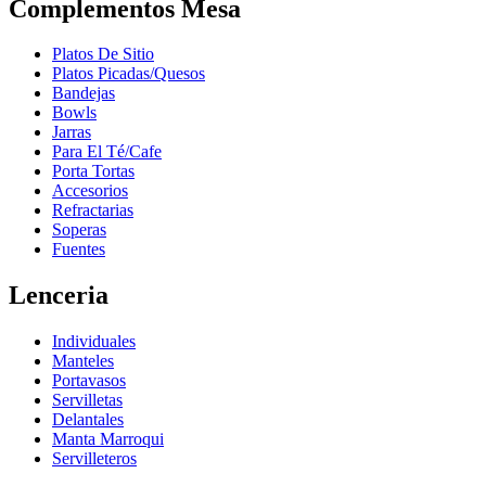
Complementos Mesa
Platos De Sitio
Platos Picadas/Quesos
Bandejas
Bowls
Jarras
Para El Té/Cafe
Porta Tortas
Accesorios
Refractarias
Soperas
Fuentes
Lenceria
Individuales
Manteles
Portavasos
Servilletas
Delantales
Manta Marroqui
Servilleteros