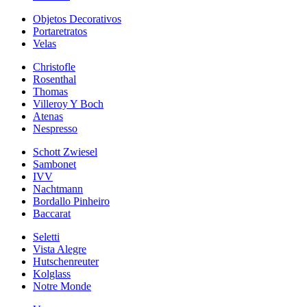
Objetos Decorativos
Portaretratos
Velas
Christofle
Rosenthal
Thomas
Villeroy Y Boch
Atenas
Nespresso
Schott Zwiesel
Sambonet
IVV
Nachtmann
Bordallo Pinheiro
Baccarat
Seletti
Vista Alegre
Hutschenreuter
Kolglass
Notre Monde