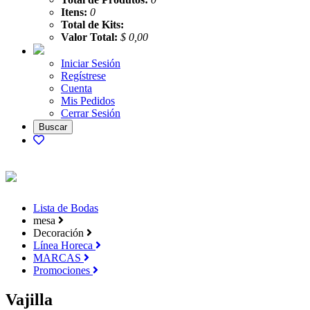
Itens:
0
Total de Kits:
Valor Total:
$ 0,00
Iniciar Sesión
Regístrese
Cuenta
Mis Pedidos
Cerrar Sesión
Lista de Bodas
mesa
Decoración
Línea Horeca
MARCAS
Promociones
Vajilla