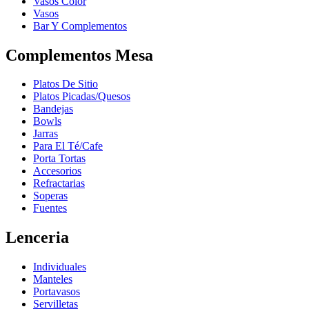
Vasos Color
Vasos
Bar Y Complementos
Complementos Mesa
Platos De Sitio
Platos Picadas/Quesos
Bandejas
Bowls
Jarras
Para El Té/Cafe
Porta Tortas
Accesorios
Refractarias
Soperas
Fuentes
Lenceria
Individuales
Manteles
Portavasos
Servilletas