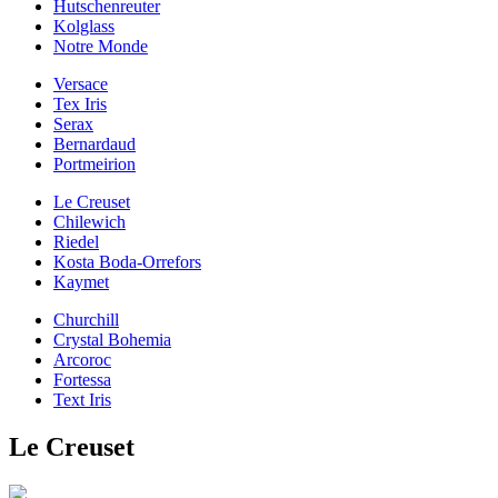
Hutschenreuter
Kolglass
Notre Monde
Versace
Tex Iris
Serax
Bernardaud
Portmeirion
Le Creuset
Chilewich
Riedel
Kosta Boda-Orrefors
Kaymet
Churchill
Crystal Bohemia
Arcoroc
Fortessa
Text Iris
Le Creuset