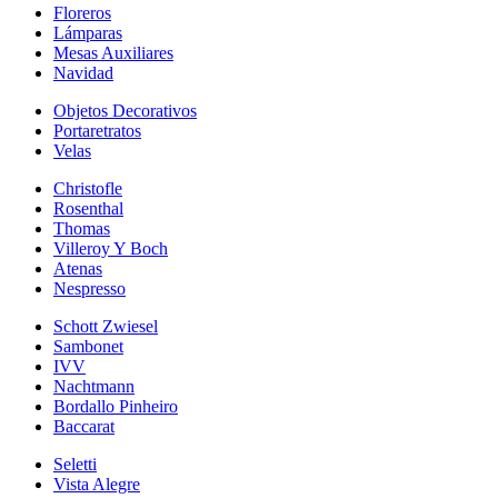
Floreros
Lámparas
Mesas Auxiliares
Navidad
Objetos Decorativos
Portaretratos
Velas
Christofle
Rosenthal
Thomas
Villeroy Y Boch
Atenas
Nespresso
Schott Zwiesel
Sambonet
IVV
Nachtmann
Bordallo Pinheiro
Baccarat
Seletti
Vista Alegre