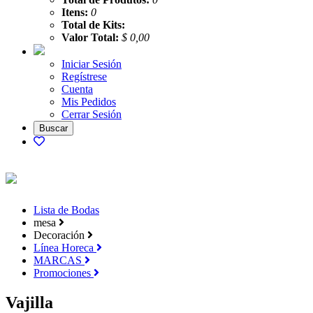
Itens:
0
Total de Kits:
Valor Total:
$ 0,00
Iniciar Sesión
Regístrese
Cuenta
Mis Pedidos
Cerrar Sesión
Lista de Bodas
mesa
Decoración
Línea Horeca
MARCAS
Promociones
Vajilla