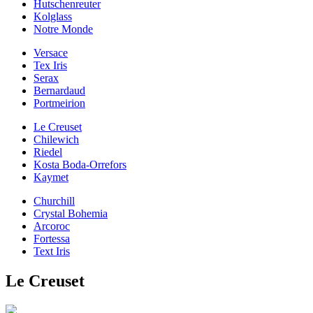
Hutschenreuter
Kolglass
Notre Monde
Versace
Tex Iris
Serax
Bernardaud
Portmeirion
Le Creuset
Chilewich
Riedel
Kosta Boda-Orrefors
Kaymet
Churchill
Crystal Bohemia
Arcoroc
Fortessa
Text Iris
Le Creuset