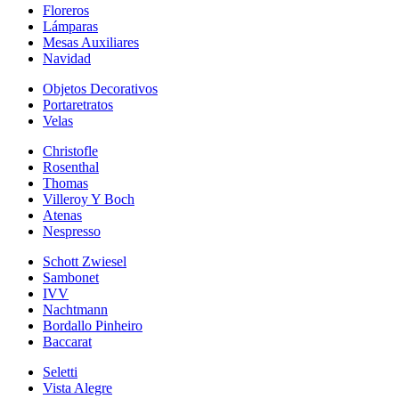
Floreros
Lámparas
Mesas Auxiliares
Navidad
Objetos Decorativos
Portaretratos
Velas
Christofle
Rosenthal
Thomas
Villeroy Y Boch
Atenas
Nespresso
Schott Zwiesel
Sambonet
IVV
Nachtmann
Bordallo Pinheiro
Baccarat
Seletti
Vista Alegre