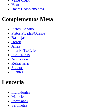
Vasos Color
Vasos
Bar Y Complementos
Complementos Mesa
Platos De Sitio
Platos Picadas/Quesos
Bandejas
Bowls
Jarras
Para El Té/Cafe
Porta Tortas
Accesorios
Refractarias
Soperas
Fuentes
Lenceria
Individuales
Manteles
Portavasos
Servilletas