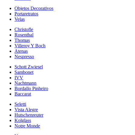
Objetos Decorativos
Portaretratos
Velas
Christofle
Rosenthal
Thomas
Villeroy Y Boch
Atenas
Nespresso
Schott Zwiesel
Sambonet
IVV
Nachtmann
Bordallo Pinheiro
Baccarat
Seletti
Vista Alegre
Hutschenreuter
Kolglass
Notre Monde