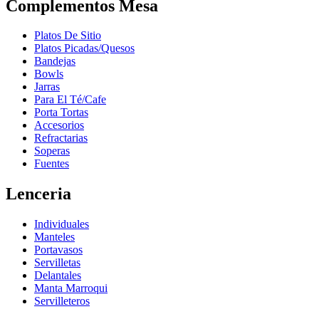
Complementos Mesa
Platos De Sitio
Platos Picadas/Quesos
Bandejas
Bowls
Jarras
Para El Té/Cafe
Porta Tortas
Accesorios
Refractarias
Soperas
Fuentes
Lenceria
Individuales
Manteles
Portavasos
Servilletas
Delantales
Manta Marroqui
Servilleteros