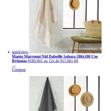
quickview
Manta Marroquí Nid Dabeille Sahara 200x100 Cm
Byfoutas
$180.001
ou 12x de $15.001,00
Comprar