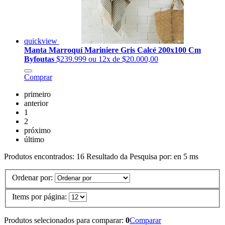
quickview
Manta Marroquí Mariniere Gris Calcé 200x100 Cm
Byfoutas
$239.999
ou 12x de $20.000,00
Comprar
primeiro
anterior
1
2
próximo
último
Produtos encontrados:
16
Resultado da Pesquisa por:
en
5 ms
Ordenar por:
Items por página:
Produtos selecionados para comparar:
0
Comparar