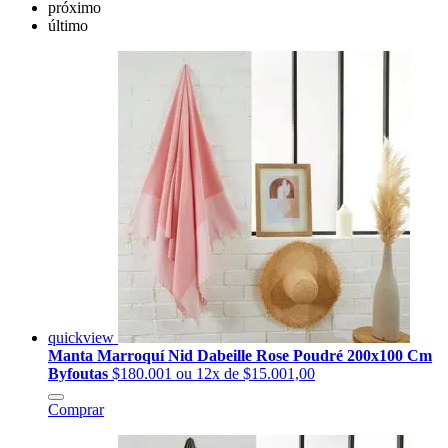
próximo
último
quickview
Manta Marroquí Nid Dabeille Rose Poudré 200x100 Cm
Byfoutas
$180.001
ou 12x de $15.001,00
Comprar