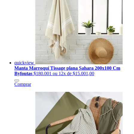
quickview
Manta Marroquí Tissage plana Sahara 200x100 Cm
Byfoutas
$180.001
ou 12x de $15.001,00
Comprar