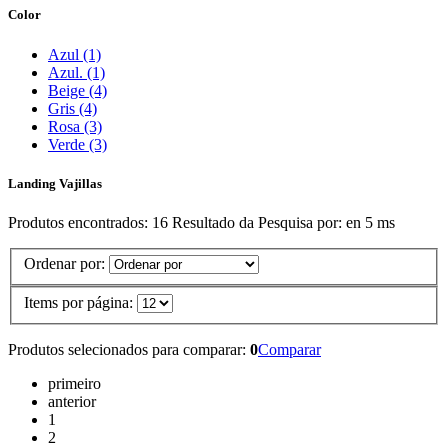
Color
Azul (1)
Azul. (1)
Beige (4)
Gris (4)
Rosa (3)
Verde (3)
Landing Vajillas
Produtos encontrados:
16
Resultado da Pesquisa por:
en
5 ms
Ordenar por:
Items por página:
Produtos selecionados para comparar:
0
Comparar
primeiro
anterior
1
2