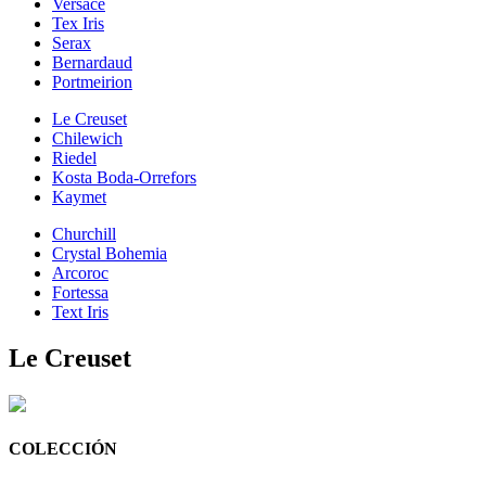
Versace
Tex Iris
Serax
Bernardaud
Portmeirion
Le Creuset
Chilewich
Riedel
Kosta Boda-Orrefors
Kaymet
Churchill
Crystal Bohemia
Arcoroc
Fortessa
Text Iris
Le Creuset
COLECCIÓN