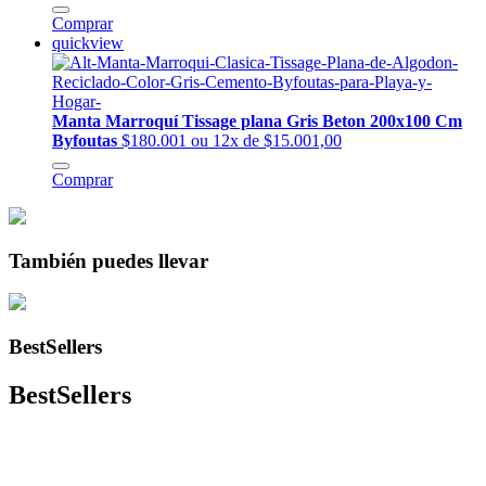
Comprar
quickview
Manta Marroquí Tissage plana Gris Beton 200x100 Cm
Byfoutas
$180.001
ou 12x de $15.001,00
Comprar
También puedes llevar
BestSellers
BestSellers