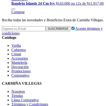
Bandeja Islands 24 Cm Ivv
$143.000
ou 12x de $11.917,00
Comprar
Reciba todas las novedades y Beneficios Extra de Carmiña Villegas.
Acepto términos y
condiciones
Catálogo
Vajilla
Cubiertos
Cristal
Accesorios
Mantelería
Decoración
Promociones
Corporativo
CARMIÑA VILLEGAS
Nosotros
Tiendas
Línea Corporativa
Términos y Condiciones