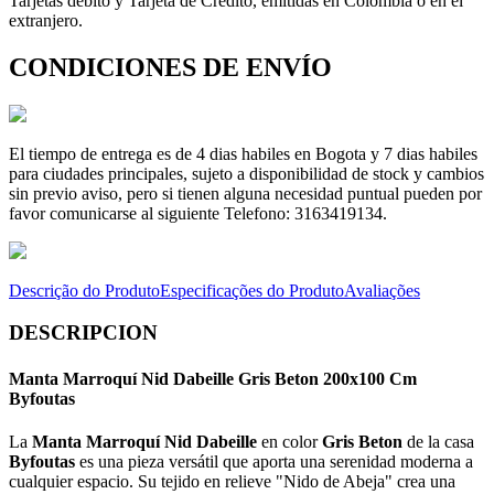
Tarjetas débito y Tarjeta de Crédito, emitidas en Colombia o en el
extranjero.
CONDICIONES DE ENVÍO
El tiempo de entrega es de 4 dias habiles en Bogota y 7 dias habiles
para ciudades principales, sujeto a disponibilidad de stock y cambios
sin previo aviso, pero si tienen alguna necesidad puntual pueden por
favor comunicarse al siguiente Telefono: 3163419134.
Descrição do Produto
Especificações do Produto
Avaliações
DESCRIPCION
Manta Marroquí Nid Dabeille Gris Beton 200x100 Cm
Byfoutas
La
Manta Marroquí Nid Dabeille
en color
Gris Beton
de la casa
Byfoutas
es una pieza versátil que aporta una serenidad moderna a
cualquier espacio. Su tejido en relieve "Nido de Abeja" crea una