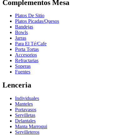
Complementos Mesa
Platos De Sitio
Platos Picadas/Quesos
Bandejas
Bowls
Jarras
Para El Té/Cafe
Porta Tortas
Accesorios
Refractarias
Soperas
Fuentes
Lenceria
Individuales
Manteles
Portavasos
Servilletas
Delantales
Manta Marroqui
Servilleteros