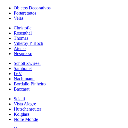
Objetos Decorativos
Portaretratos
Velas
Christofle
Rosenthal
Thomas
Villeroy Y Boch
Atenas
Nespresso
Schott Zwiesel
Sambonet
IVV
Nachtmann
Bordallo Pinheiro
Baccarat
Seletti
Vista Alegre
Hutschenreuter
Kolglass
Notre Monde