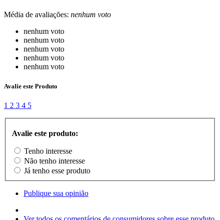
Média de avaliações:
nenhum voto
nenhum voto
nenhum voto
nenhum voto
nenhum voto
nenhum voto
Avalie este Produto
1
2
3
4
5
Avalie este produto:
Tenho interesse
Não tenho interesse
Já tenho esse produto
Publique sua opinião
Ver todos os comentários de consumidores sobre esse produto