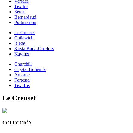
Versace
Tex Iris
Serax
Bernardaud
Portmeirion
Le Creuset
Chilewich
Riedel
Kosta Boda-Orrefors
Kaymet
Churchill
Crystal Bohemia
Arcoroc
Fortessa
Text Iris
Le Creuset
COLECCIÓN