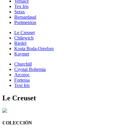
Versace
Tex Iris
Serax
Bernardaud
Portmeirion
Le Creuset
Chilewich
Riedel
Kosta Boda-Orrefors
Kaymet
Churchill
Crystal Bohemia
Arcoroc
Fortessa
Text Iris
Le Creuset
COLECCIÓN