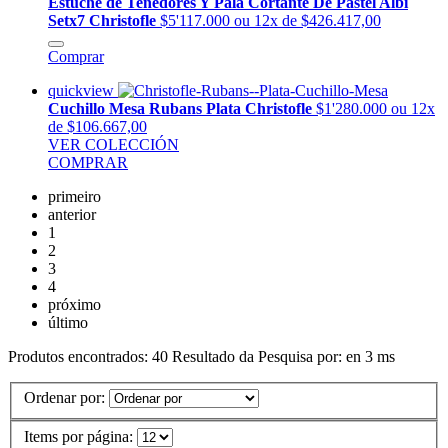
Estuche de Tenedores Y Pala Cortante De Pastel Albi
Setx7 Christofle
$5'117.000
ou 12x de $426.417,00
Comprar
quickview
Cuchillo Mesa Rubans Plata Christofle
$1'280.000
ou 12x
de $106.667,00
VER COLECCIÓN
COMPRAR
primeiro
anterior
1
2
3
4
próximo
último
Produtos encontrados:
40
Resultado da Pesquisa por:
en
3 ms
Ordenar por:
Items por página: