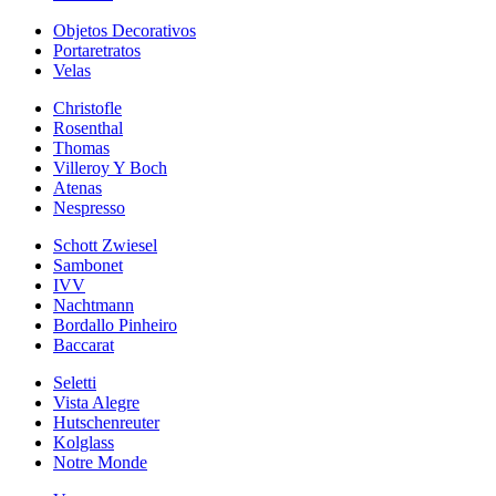
Objetos Decorativos
Portaretratos
Velas
Christofle
Rosenthal
Thomas
Villeroy Y Boch
Atenas
Nespresso
Schott Zwiesel
Sambonet
IVV
Nachtmann
Bordallo Pinheiro
Baccarat
Seletti
Vista Alegre
Hutschenreuter
Kolglass
Notre Monde