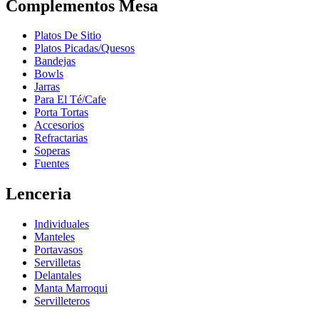
Complementos Mesa
Platos De Sitio
Platos Picadas/Quesos
Bandejas
Bowls
Jarras
Para El Té/Cafe
Porta Tortas
Accesorios
Refractarias
Soperas
Fuentes
Lenceria
Individuales
Manteles
Portavasos
Servilletas
Delantales
Manta Marroqui
Servilleteros