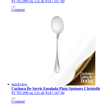
$1'765.999
ou 12x de $147.167,00
Comprar
quickview
Cuchara De Servir Ensalada Plata Spatours Christofle
$1'765.999
ou 12x de $147.167,00
Comprar