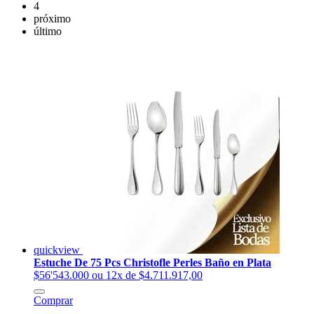
4
próximo
último
quickview
Estuche De 75 Pcs Christofle Perles Baño en Plata
$56'543.000
ou 12x de $4.711.917,00
Comprar