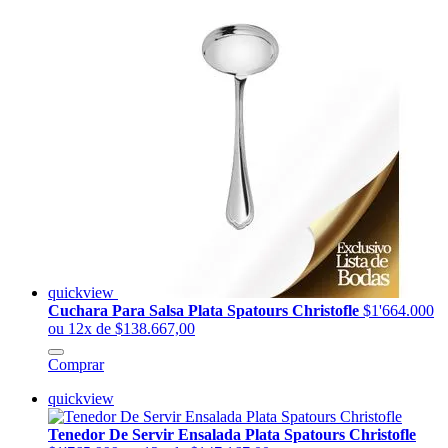
quickview
Cuchara Para Salsa Plata Spatours Christofle
$1'664.000
ou 12x de $138.667,00
Comprar
quickview
Tenedor De Servir Ensalada Plata Spatours Christofle