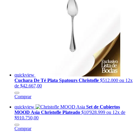
quickview
Cuchara De Té Plata Spatours Christofle
$512.000
ou 12x
de $42.667,00
Comprar
quickview
Set de Cubiertos
MOOD Asia Christofle Plateado
$10'928.999
ou 12x de
$910.750,00
Comprar