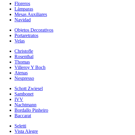
Floreros
Lámparas
Mesas Auxiliares
Navidad
Objetos Decorativos
Portaretratos
Velas
Christofle
Rosenthal
Thomas
Villeroy Y Boch
Atenas
Nespresso
Schott Zwiesel
Sambonet
IVV
Nachtmann
Bordallo Pinheiro
Baccarat
Seletti
Vista Alegre