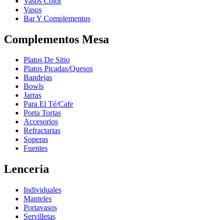
Vasos Color
Vasos
Bar Y Complementos
Complementos Mesa
Platos De Sitio
Platos Picadas/Quesos
Bandejas
Bowls
Jarras
Para El Té/Cafe
Porta Tortas
Accesorios
Refractarias
Soperas
Fuentes
Lenceria
Individuales
Manteles
Portavasos
Servilletas