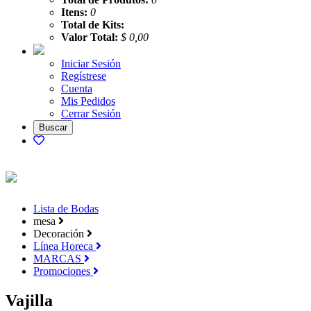
Itens:
0
Total de Kits:
Valor Total:
$ 0,00
Iniciar Sesión
Regístrese
Cuenta
Mis Pedidos
Cerrar Sesión
Lista de Bodas
mesa
Decoración
Línea Horeca
MARCAS
Promociones
Vajilla