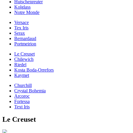
Hutschenreuter
Kolglass
Notre Monde
Versace
Tex Iris
Serax
Bernardaud
Portmeirion
Le Creuset
Chilewich
Riedel
Kosta Boda-Orrefors
Kaymet
Churchill
Crystal Bohemia
Arcoroc
Fortessa
Text Iris
Le Creuset