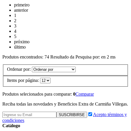
primeiro
anterior
1
2
3
4
5
próximo
último
Produtos encontrados:
74
Resultado da Pesquisa por:
en
2 ms
Ordenar por:
Items por página:
Produtos selecionados para comparar:
0
Comparar
Reciba todas las novedades y Beneficios Extra de Carmiña Villegas.
Acepto términos y
condiciones
Catálogo