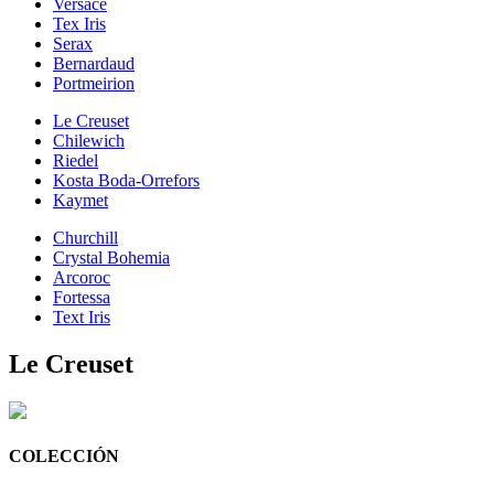
Versace
Tex Iris
Serax
Bernardaud
Portmeirion
Le Creuset
Chilewich
Riedel
Kosta Boda-Orrefors
Kaymet
Churchill
Crystal Bohemia
Arcoroc
Fortessa
Text Iris
Le Creuset
COLECCIÓN