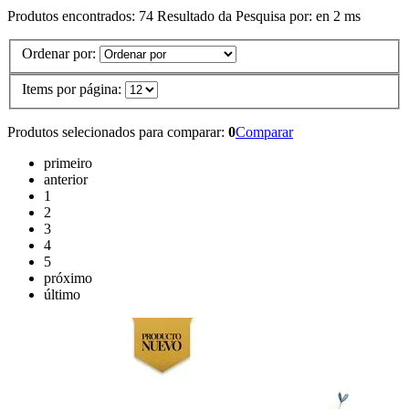
Produtos encontrados:
74
Resultado da Pesquisa por:
en
2 ms
Ordenar por:
Items por página:
Produtos selecionados para comparar:
0
Comparar
primeiro
anterior
1
2
3
4
5
próximo
último