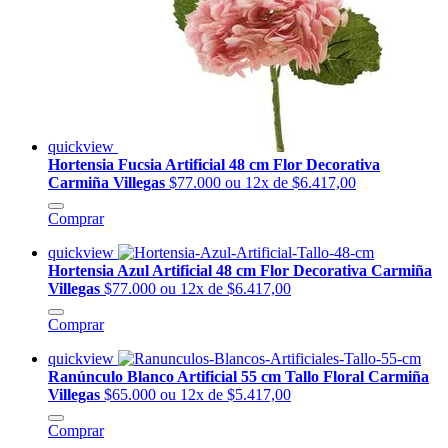
quickview
Hortensia Fucsia Artificial 48 cm Flor Decorativa
Carmiña Villegas
$77.000
ou 12x de $6.417,00
Comprar
quickview
Hortensia Azul Artificial 48 cm Flor Decorativa Carmiña
Villegas
$77.000
ou 12x de $6.417,00
Comprar
quickview
Ranúnculo Blanco Artificial 55 cm Tallo Floral Carmiña
Villegas
$65.000
ou 12x de $5.417,00
Comprar