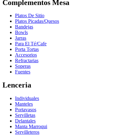
Complementos Mesa
Platos De Sitio
Platos Picadas/Quesos
Bandejas
Bowls
Jarras
Para El Té/Cafe
Porta Tortas
Accesorios
Refractarias
Soperas
Fuentes
Lenceria
Individuales
Manteles
Portavasos
Servilletas
Delantales
Manta Marroqui
Servilleteros