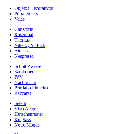
Objetos Decorativos
Portaretratos
Velas
Christofle
Rosenthal
Thomas
Villeroy Y Boch
Atenas
Nespresso
Schott Zwiesel
Sambonet
IVV
Nachtmann
Bordallo Pinheiro
Baccarat
Seletti
Vista Alegre
Hutschenreuter
Kolglass
Notre Monde