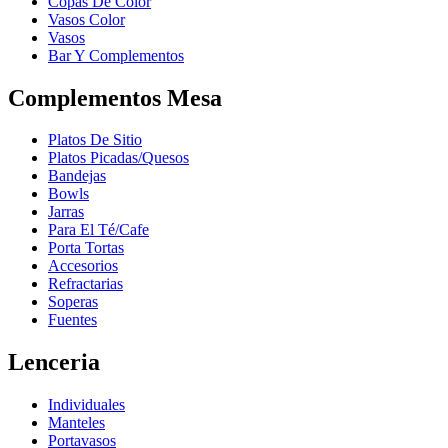
Copas De Color
Vasos Color
Vasos
Bar Y Complementos
Complementos Mesa
Platos De Sitio
Platos Picadas/Quesos
Bandejas
Bowls
Jarras
Para El Té/Cafe
Porta Tortas
Accesorios
Refractarias
Soperas
Fuentes
Lenceria
Individuales
Manteles
Portavasos