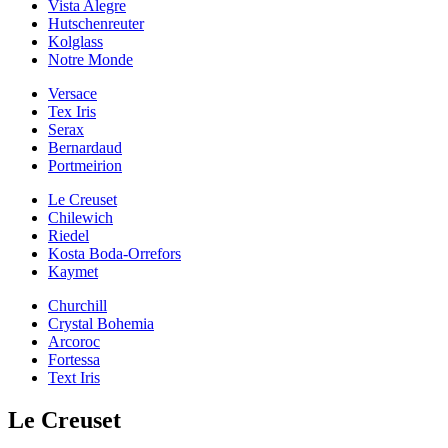
Vista Alegre
Hutschenreuter
Kolglass
Notre Monde
Versace
Tex Iris
Serax
Bernardaud
Portmeirion
Le Creuset
Chilewich
Riedel
Kosta Boda-Orrefors
Kaymet
Churchill
Crystal Bohemia
Arcoroc
Fortessa
Text Iris
Le Creuset