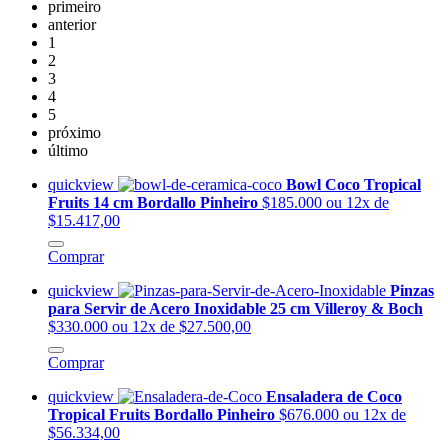
primeiro
anterior
1
2
3
4
5
próximo
último
quickview
Bowl Coco Tropical
Fruits 14 cm Bordallo Pinheiro
$185.000
ou 12x de
$15.417,00
Comprar
quickview
Pinzas
para Servir de Acero Inoxidable 25 cm Villeroy & Boch
$330.000
ou 12x de $27.500,00
Comprar
quickview
Ensaladera de Coco
Tropical Fruits Bordallo Pinheiro
$676.000
ou 12x de
$56.334,00