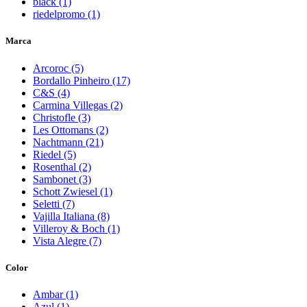
black (1)
riedelpromo (1)
Marca
Arcoroc (5)
Bordallo Pinheiro (17)
C&S (4)
Carmina Villegas (2)
Christofle (3)
Les Ottomans (2)
Nachtmann (21)
Riedel (5)
Rosenthal (2)
Sambonet (3)
Schott Zwiesel (1)
Seletti (7)
Vajilla Italiana (8)
Villeroy & Boch (1)
Vista Alegre (7)
Color
Ambar (1)
Azul (1)