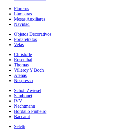
Floreros
Lámparas
Mesas Auxiliares
Navidad
Objetos Decorativos
Portaretratos
Velas
Christofle
Rosenthal
Thomas
Villeroy Y Boch
Atenas
Nespresso
Schott Zwiesel
Sambonet
IVV
Nachtmann
Bordallo Pinheiro
Baccarat
Seletti