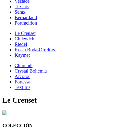
Versace
Tex Iris
Serax
Bernardaud
Portmeirion
Le Creuset
Chilewich
Riedel
Kosta Boda-Orrefors
Kaymet
Churchill
Crystal Bohemia
Arcoroc
Fortessa
Text Iris
Le Creuset
COLECCIÓN