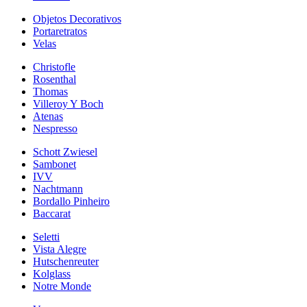
Objetos Decorativos
Portaretratos
Velas
Christofle
Rosenthal
Thomas
Villeroy Y Boch
Atenas
Nespresso
Schott Zwiesel
Sambonet
IVV
Nachtmann
Bordallo Pinheiro
Baccarat
Seletti
Vista Alegre
Hutschenreuter
Kolglass
Notre Monde