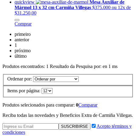
quickview
Mesa Auxiliar de
Mármol 13 x 32 cm Carmiña Villegas
$375.000
ou 12x de
$31.250,00
Comprar
primeiro
anterior
1
próximo
último
Produtos encontrados:
1
Resultado da Pesquisa por:
en
1 ms
Ordenar por:
Items por página:
Produtos selecionados para comparar:
0
Comparar
Reciba todas las novedades y Beneficios Extra de Carmiña Villegas.
Acepto términos y
condiciones