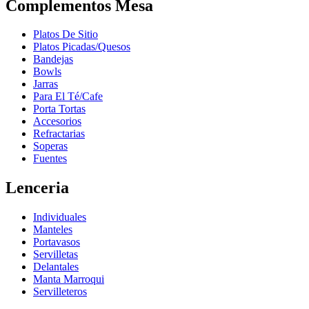
Complementos Mesa
Platos De Sitio
Platos Picadas/Quesos
Bandejas
Bowls
Jarras
Para El Té/Cafe
Porta Tortas
Accesorios
Refractarias
Soperas
Fuentes
Lenceria
Individuales
Manteles
Portavasos
Servilletas
Delantales
Manta Marroqui
Servilleteros