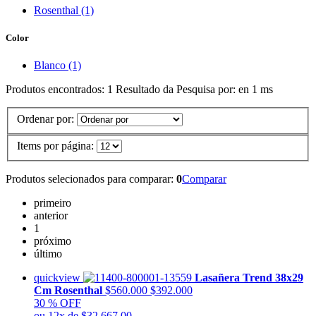
Rosenthal (1)
Color
Blanco (1)
Produtos encontrados:
1
Resultado da Pesquisa por:
en
1 ms
Ordenar por:
Items por página:
Produtos selecionados para comparar:
0
Comparar
primeiro
anterior
1
próximo
último
quickview
Lasañera Trend 38x29
Cm Rosenthal
$560.000
$392.000
30 % OFF
ou 12x de $32.667,00