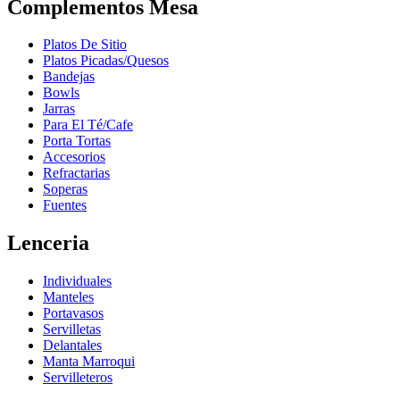
Complementos Mesa
Platos De Sitio
Platos Picadas/Quesos
Bandejas
Bowls
Jarras
Para El Té/Cafe
Porta Tortas
Accesorios
Refractarias
Soperas
Fuentes
Lenceria
Individuales
Manteles
Portavasos
Servilletas
Delantales
Manta Marroqui
Servilleteros