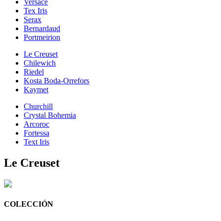
Versace
Tex Iris
Serax
Bernardaud
Portmeirion
Le Creuset
Chilewich
Riedel
Kosta Boda-Orrefors
Kaymet
Churchill
Crystal Bohemia
Arcoroc
Fortessa
Text Iris
Le Creuset
COLECCIÓN