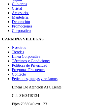
Cubiertos
Cristal
Accesorios
Mantelería
Decoración
Promociones
Corporativo
CARMIÑA VILLEGAS
Nosotros
Tiendas
Línea Corporativa
Términos y Condiciones
Políticas de Privacidad
Preguntas Frecuentes
Contacto
Peticiones, quejas y reclamos
Lineas De Atencion Al CLiente:
Cel: 3163419134
Fijos:7956940 ext 123