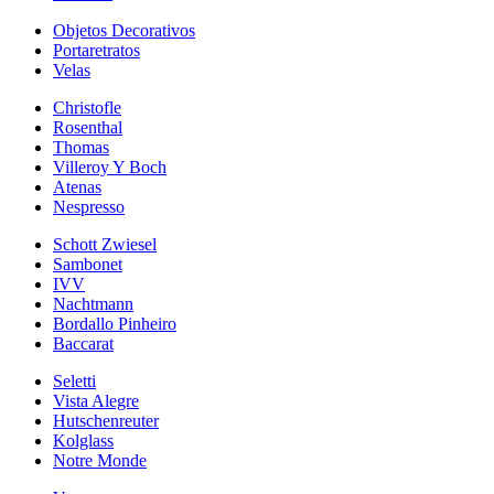
Objetos Decorativos
Portaretratos
Velas
Christofle
Rosenthal
Thomas
Villeroy Y Boch
Atenas
Nespresso
Schott Zwiesel
Sambonet
IVV
Nachtmann
Bordallo Pinheiro
Baccarat
Seletti
Vista Alegre
Hutschenreuter
Kolglass
Notre Monde