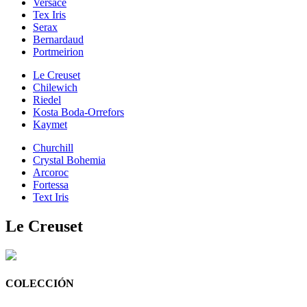
Versace
Tex Iris
Serax
Bernardaud
Portmeirion
Le Creuset
Chilewich
Riedel
Kosta Boda-Orrefors
Kaymet
Churchill
Crystal Bohemia
Arcoroc
Fortessa
Text Iris
Le Creuset
COLECCIÓN