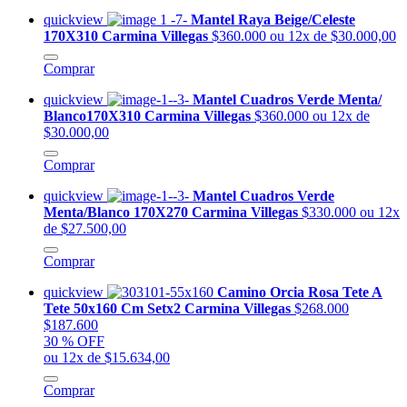
quickview
Mantel Raya Beige/Celeste
170X310 Carmina Villegas
$360.000
ou 12x de $30.000,00
Comprar
quickview
Mantel Cuadros Verde Menta/
Blanco170X310 Carmina Villegas
$360.000
ou 12x de
$30.000,00
Comprar
quickview
Mantel Cuadros Verde
Menta/Blanco 170X270 Carmina Villegas
$330.000
ou 12x
de $27.500,00
Comprar
quickview
Camino Orcia Rosa Tete A
Tete 50x160 Cm Setx2 Carmina Villegas
$268.000
$187.600
30 % OFF
ou 12x de $15.634,00
Comprar