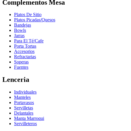
Complementos Mesa
Platos De Sitio
Platos Picadas/Quesos
Bandejas
Bowls
Jarras
Para El Té/Cafe
Porta Tortas
Accesorios
Refractarias
Soperas
Fuentes
Lenceria
Individuales
Manteles
Portavasos
Servilletas
Delantales
Manta Marroqui
Servilleteros