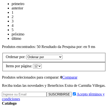
primeiro
anterior
1
2
3
4
5
próximo
último
Produtos encontrados:
50
Resultado da Pesquisa por:
en
9 ms
Ordenar por:
Items por página:
Produtos selecionados para comparar:
0
Comparar
Reciba todas las novedades y Beneficios Extra de Carmiña Villegas.
Acepto términos y
condiciones
Catálogo