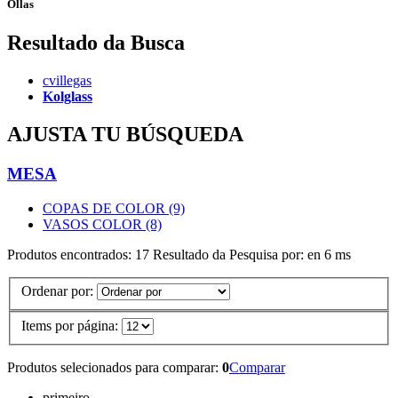
Ollas
Resultado da Busca
cvillegas
Kolglass
AJUSTA TU BÚSQUEDA
MESA
COPAS DE COLOR (9)
VASOS COLOR (8)
Produtos encontrados:
17
Resultado da Pesquisa por:
en
6 ms
Ordenar por:
Items por página:
Produtos selecionados para comparar:
0
Comparar
primeiro