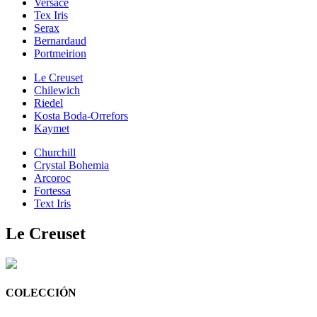
Versace
Tex Iris
Serax
Bernardaud
Portmeirion
Le Creuset
Chilewich
Riedel
Kosta Boda-Orrefors
Kaymet
Churchill
Crystal Bohemia
Arcoroc
Fortessa
Text Iris
Le Creuset
COLECCIÓN