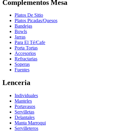
Complementos Mesa
Platos De Sitio
Platos Picadas/Quesos
Bandejas
Bowls
Jarras
Para El Té/Cafe
Porta Tortas
Accesorios
Refractarias
Soperas
Fuentes
Lenceria
Individuales
Manteles
Portavasos
Servilletas
Delantales
Manta Marroqui
Servilleteros