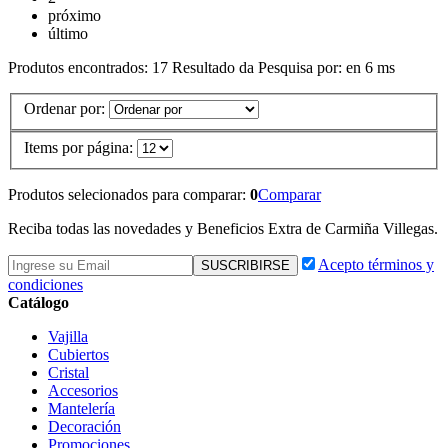
próximo
último
Produtos encontrados:
17
Resultado da Pesquisa por:
en
6 ms
Ordenar por:
Items por página:
Produtos selecionados para comparar:
0
Comparar
Reciba todas las novedades y Beneficios Extra de Carmiña Villegas.
Acepto términos y
condiciones
Catálogo
Vajilla
Cubiertos
Cristal
Accesorios
Mantelería
Decoración
Promociones