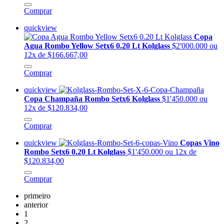
Comprar
quickview
Copa
Agua Rombo Yellow Setx6 0.20 Lt Kolglass
$2'000.000
ou
12x de $166.667,00
Comprar
quickview
Copa Champaña Rombo Setx6 Kolglass
$1'450.000
ou
12x de $120.834,00
Comprar
quickview
Copas Vino
Rombo Setx6 0.20 Lt Kolglass
$1'450.000
ou 12x de
$120.834,00
Comprar
primeiro
anterior
1
2