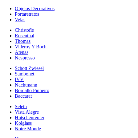
Objetos Decorativos
Portaretratos
Velas
Christofle
Rosenthal
Thomas
Villeroy Y Boch
Atenas
Nespresso
Schott Zwiesel
Sambonet
IVV
Nachtmann
Bordallo Pinheiro
Baccarat
Seletti
Vista Alegre
Hutschenreuter
Kolglass
Notre Monde