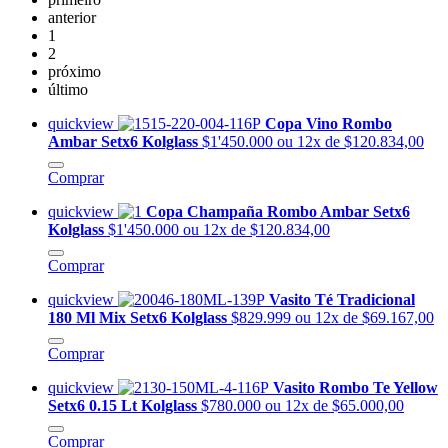
anterior
1
2
próximo
último
quickview
Copa Vino Rombo
Ambar Setx6 Kolglass
$1'450.000
ou 12x de $120.834,00
Comprar
quickview
Copa Champaña Rombo Ambar Setx6
Kolglass
$1'450.000
ou 12x de $120.834,00
Comprar
quickview
Vasito Té Tradicional
180 Ml Mix Setx6 Kolglass
$829.999
ou 12x de $69.167,00
Comprar
quickview
Vasito Rombo Te Yellow
Setx6 0.15 Lt Kolglass
$780.000
ou 12x de $65.000,00
Comprar