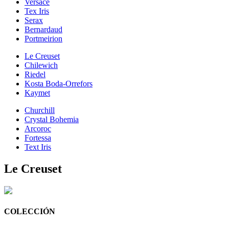
Versace
Tex Iris
Serax
Bernardaud
Portmeirion
Le Creuset
Chilewich
Riedel
Kosta Boda-Orrefors
Kaymet
Churchill
Crystal Bohemia
Arcoroc
Fortessa
Text Iris
Le Creuset
COLECCIÓN