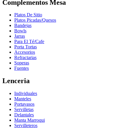
Complementos Mesa
Platos De Sitio
Platos Picadas/Quesos
Bandejas
Bowls
Jarras
Para El Té/Cafe
Porta Tortas
Accesorios
Refractarias
Soperas
Fuentes
Lenceria
Individuales
Manteles
Portavasos
Servilletas
Delantales
Manta Marroqui
Servilleteros