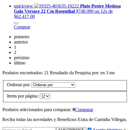
quickview
Plato Postre Medusa
Gala Versace 22 Cm Rosenthal
$748.999
ou 12x de
$62.417,00
Comprar
primeiro
anterior
1
2
próximo
último
Produtos encontrados:
21
Resultado da Pesquisa por:
en
3 ms
Ordenar por:
Items por página:
Produtos selecionados para comparar:
0
Comparar
Reciba todas las novedades y Beneficios Extra de Carmiña Villegas.
Acepto términos y