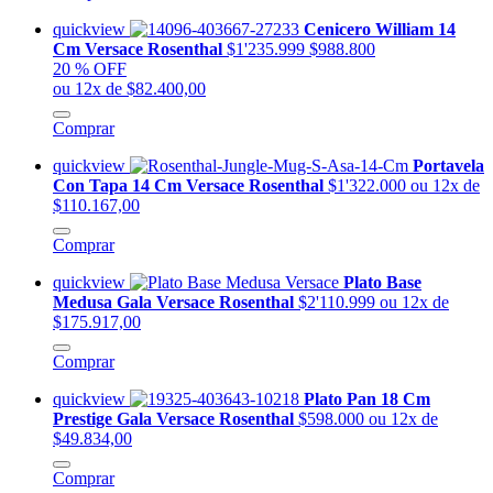
quickview
Cenicero William 14
Cm Versace Rosenthal
$1'235.999
$988.800
20 % OFF
ou 12x de $82.400,00
Comprar
quickview
Portavela
Con Tapa 14 Cm Versace Rosenthal
$1'322.000
ou 12x de
$110.167,00
Comprar
quickview
Plato Base
Medusa Gala Versace Rosenthal
$2'110.999
ou 12x de
$175.917,00
Comprar
quickview
Plato Pan 18 Cm
Prestige Gala Versace Rosenthal
$598.000
ou 12x de
$49.834,00
Comprar