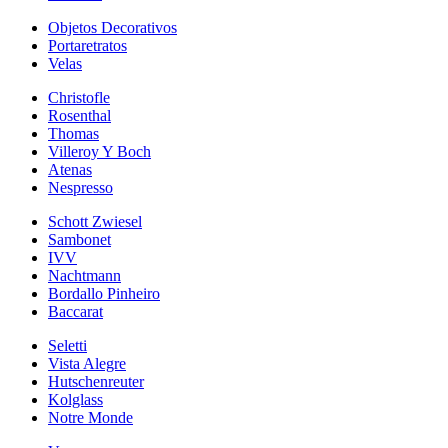
Objetos Decorativos
Portaretratos
Velas
Christofle
Rosenthal
Thomas
Villeroy Y Boch
Atenas
Nespresso
Schott Zwiesel
Sambonet
IVV
Nachtmann
Bordallo Pinheiro
Baccarat
Seletti
Vista Alegre
Hutschenreuter
Kolglass
Notre Monde