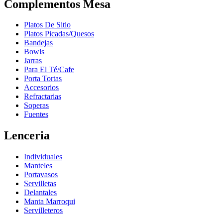
Complementos Mesa
Platos De Sitio
Platos Picadas/Quesos
Bandejas
Bowls
Jarras
Para El Té/Cafe
Porta Tortas
Accesorios
Refractarias
Soperas
Fuentes
Lenceria
Individuales
Manteles
Portavasos
Servilletas
Delantales
Manta Marroqui
Servilleteros