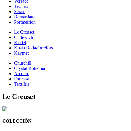
Versace
Tex Iris
Serax
Bernardaud
Portmeirion
Le Creuset
Chilewich
Riedel
Kosta Boda-Orrefors
Kaymet
Churchill
Crystal Bohemia
Arcoroc
Fortessa
Text Iris
Le Creuset
COLECCIÓN