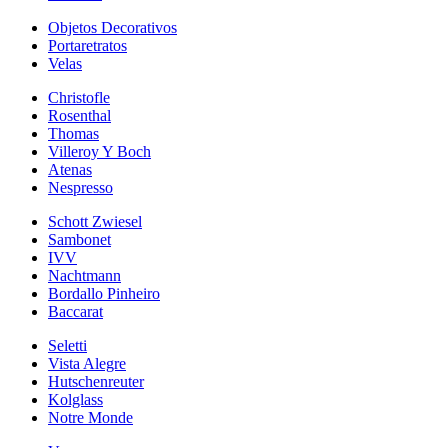
Objetos Decorativos
Portaretratos
Velas
Christofle
Rosenthal
Thomas
Villeroy Y Boch
Atenas
Nespresso
Schott Zwiesel
Sambonet
IVV
Nachtmann
Bordallo Pinheiro
Baccarat
Seletti
Vista Alegre
Hutschenreuter
Kolglass
Notre Monde