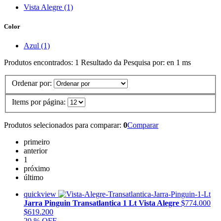
Vista Alegre (1)
Color
Azul (1)
Produtos encontrados:
1
Resultado da Pesquisa por:
en
1 ms
Ordenar por:
Items por página:
Produtos selecionados para comparar:
0
Comparar
primeiro
anterior
1
próximo
último
quickview
Jarra Pinguin Transatlantica 1 Lt Vista Alegre
$774.000
$619.200
20 % OFF