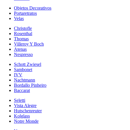
Objetos Decorativos
Portaretratos
Velas
Christofle
Rosenthal
Thomas
Villeroy Y Boch
Atenas
Nespresso
Schott Zwiesel
Sambonet
IVV
Nachtmann
Bordallo Pinheiro
Baccarat
Seletti
Vista Alegre
Hutschenreuter
Kolglass
Notre Monde