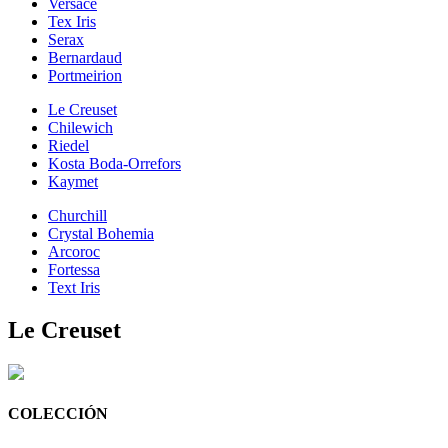
Versace
Tex Iris
Serax
Bernardaud
Portmeirion
Le Creuset
Chilewich
Riedel
Kosta Boda-Orrefors
Kaymet
Churchill
Crystal Bohemia
Arcoroc
Fortessa
Text Iris
Le Creuset
COLECCIÓN