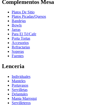
Complementos Mesa
Platos De Sitio
Platos Picadas/Quesos
Bandejas
Bowls
Jarras
Para El Té/Cafe
Porta Tortas
Accesorios
Refractarias
Soperas
Fuentes
Lenceria
Individuales
Manteles
Portavasos
Servilletas
Delantales
Manta Marroqui
Servilleteros