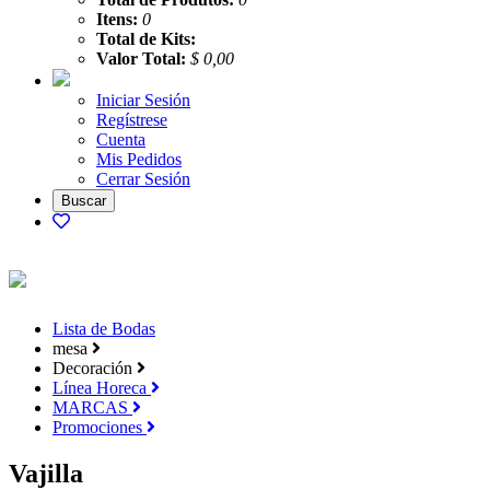
Itens:
0
Total de Kits:
Valor Total:
$ 0,00
Iniciar Sesión
Regístrese
Cuenta
Mis Pedidos
Cerrar Sesión
Lista de Bodas
mesa
Decoración
Línea Horeca
MARCAS
Promociones
Vajilla