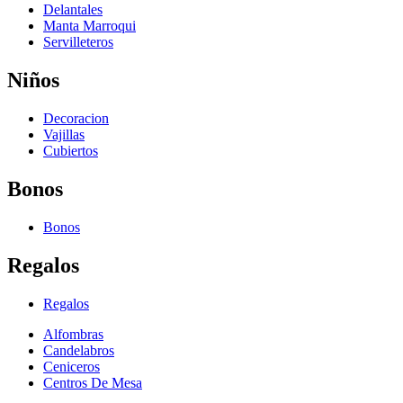
Delantales
Manta Marroqui
Servilleteros
Niños
Decoracion
Vajillas
Cubiertos
Bonos
Bonos
Regalos
Regalos
Alfombras
Candelabros
Ceniceros
Centros De Mesa