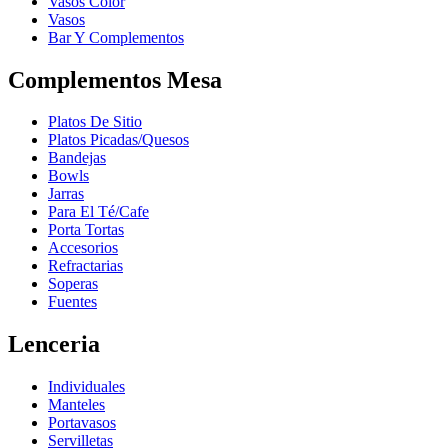
Vasos Color
Vasos
Bar Y Complementos
Complementos Mesa
Platos De Sitio
Platos Picadas/Quesos
Bandejas
Bowls
Jarras
Para El Té/Cafe
Porta Tortas
Accesorios
Refractarias
Soperas
Fuentes
Lenceria
Individuales
Manteles
Portavasos
Servilletas