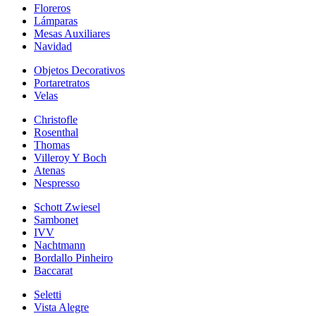
Floreros
Lámparas
Mesas Auxiliares
Navidad
Objetos Decorativos
Portaretratos
Velas
Christofle
Rosenthal
Thomas
Villeroy Y Boch
Atenas
Nespresso
Schott Zwiesel
Sambonet
IVV
Nachtmann
Bordallo Pinheiro
Baccarat
Seletti
Vista Alegre