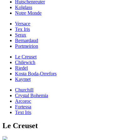
Hutschenreuter
Kolglass
Notre Monde
Versace
Tex Iris
Serax
Bernardaud
Portmeirion
Le Creuset
Chilewich
Riedel
Kosta Boda-Orrefors
Kaymet
Churchill
Crystal Bohemia
Arcoroc
Fortessa
Text Iris
Le Creuset