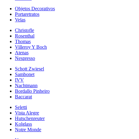
Objetos Decorativos
Portaretratos
Velas
Christofle
Rosenthal
Thomas
Villeroy Y Boch
Atenas
Nespresso
Schott Zwiesel
Sambonet
IVV
Nachtmann
Bordallo Pinheiro
Baccarat
Seletti
Vista Alegre
Hutschenreuter
Kolglass
Notre Monde