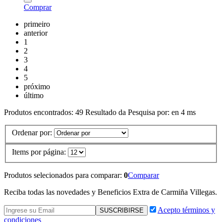
Comprar
primeiro
anterior
1
2
3
4
5
próximo
último
Produtos encontrados:
49
Resultado da Pesquisa por:
en
4 ms
Ordenar por:
Items por página:
Produtos selecionados para comparar:
0
Comparar
Reciba todas las novedades y Beneficios Extra de Carmiña Villegas.
Acepto términos y
condiciones