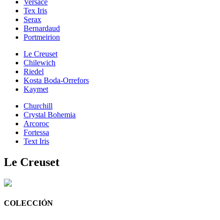
Versace
Tex Iris
Serax
Bernardaud
Portmeirion
Le Creuset
Chilewich
Riedel
Kosta Boda-Orrefors
Kaymet
Churchill
Crystal Bohemia
Arcoroc
Fortessa
Text Iris
Le Creuset
COLECCIÓN