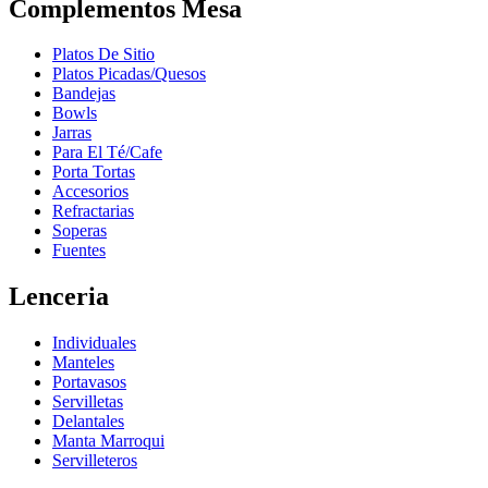
Complementos Mesa
Platos De Sitio
Platos Picadas/Quesos
Bandejas
Bowls
Jarras
Para El Té/Cafe
Porta Tortas
Accesorios
Refractarias
Soperas
Fuentes
Lenceria
Individuales
Manteles
Portavasos
Servilletas
Delantales
Manta Marroqui
Servilleteros