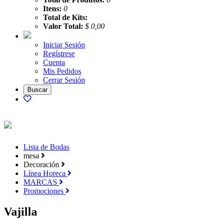
Itens:
0
Total de Kits:
Valor Total:
$ 0,00
Iniciar Sesión
Regístrese
Cuenta
Mis Pedidos
Cerrar Sesión
Lista de Bodas
mesa
Decoración
Línea Horeca
MARCAS
Promociones
Vajilla