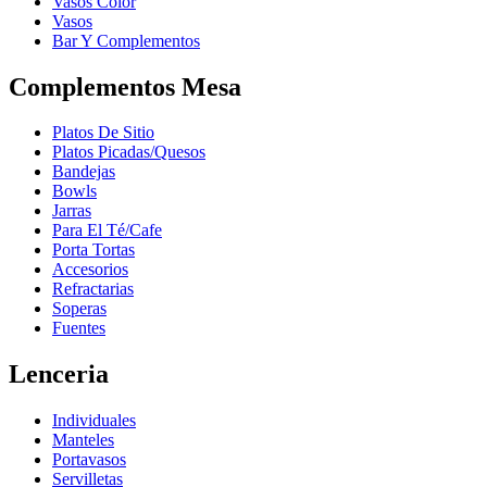
Vasos Color
Vasos
Bar Y Complementos
Complementos Mesa
Platos De Sitio
Platos Picadas/Quesos
Bandejas
Bowls
Jarras
Para El Té/Cafe
Porta Tortas
Accesorios
Refractarias
Soperas
Fuentes
Lenceria
Individuales
Manteles
Portavasos
Servilletas