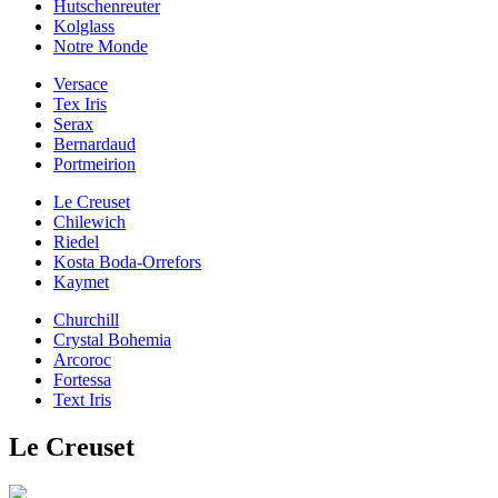
Hutschenreuter
Kolglass
Notre Monde
Versace
Tex Iris
Serax
Bernardaud
Portmeirion
Le Creuset
Chilewich
Riedel
Kosta Boda-Orrefors
Kaymet
Churchill
Crystal Bohemia
Arcoroc
Fortessa
Text Iris
Le Creuset