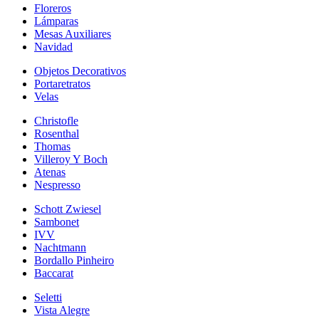
Floreros
Lámparas
Mesas Auxiliares
Navidad
Objetos Decorativos
Portaretratos
Velas
Christofle
Rosenthal
Thomas
Villeroy Y Boch
Atenas
Nespresso
Schott Zwiesel
Sambonet
IVV
Nachtmann
Bordallo Pinheiro
Baccarat
Seletti
Vista Alegre