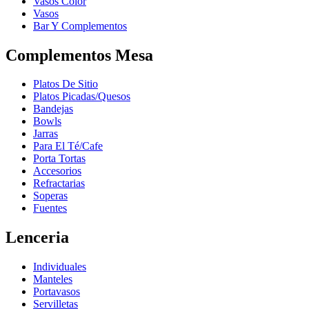
Vasos Color
Vasos
Bar Y Complementos
Complementos Mesa
Platos De Sitio
Platos Picadas/Quesos
Bandejas
Bowls
Jarras
Para El Té/Cafe
Porta Tortas
Accesorios
Refractarias
Soperas
Fuentes
Lenceria
Individuales
Manteles
Portavasos
Servilletas