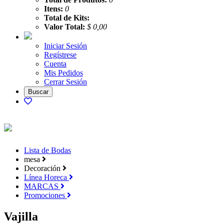
Itens:
0
Total de Kits:
Valor Total:
$ 0,00
Iniciar Sesión
Regístrese
Cuenta
Mis Pedidos
Cerrar Sesión
Lista de Bodas
mesa
Decoración
Línea Horeca
MARCAS
Promociones
Vajilla