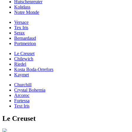
Hutschenreuter
Kolglass
Notre Monde
Versace
Tex Iris
Serax
Bernardaud
Portmeirion
Le Creuset
Chilewich
Riedel
Kosta Boda-Orrefors
Kaymet
Churchill
Crystal Bohemia
Arcoroc
Fortessa
Text Iris
Le Creuset