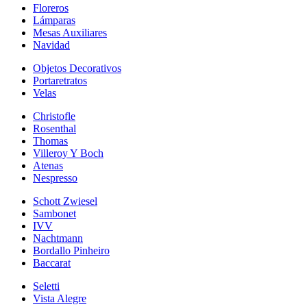
Floreros
Lámparas
Mesas Auxiliares
Navidad
Objetos Decorativos
Portaretratos
Velas
Christofle
Rosenthal
Thomas
Villeroy Y Boch
Atenas
Nespresso
Schott Zwiesel
Sambonet
IVV
Nachtmann
Bordallo Pinheiro
Baccarat
Seletti
Vista Alegre