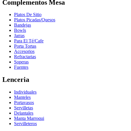
Complementos Mesa
Platos De Sitio
Platos Picadas/Quesos
Bandejas
Bowls
Jarras
Para El Té/Cafe
Porta Tortas
Accesorios
Refractarias
Soperas
Fuentes
Lenceria
Individuales
Manteles
Portavasos
Servilletas
Delantales
Manta Marroqui
Servilleteros