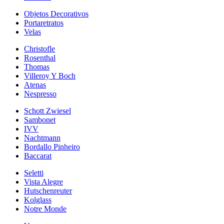
Objetos Decorativos
Portaretratos
Velas
Christofle
Rosenthal
Thomas
Villeroy Y Boch
Atenas
Nespresso
Schott Zwiesel
Sambonet
IVV
Nachtmann
Bordallo Pinheiro
Baccarat
Seletti
Vista Alegre
Hutschenreuter
Kolglass
Notre Monde