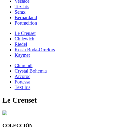
Versace
Tex Iris
Serax
Bernardaud
Portmeirion
Le Creuset
Chilewich
Riedel
Kosta Boda-Orrefors
Kaymet
Churchill
Crystal Bohemia
Arcoroc
Fortessa
Text Iris
Le Creuset
COLECCIÓN