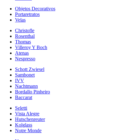
Objetos Decorativos
Portaretratos
Velas
Christofle
Rosenthal
Thomas
Villeroy Y Boch
Atenas
Nespresso
Schott Zwiesel
Sambonet
IVV
Nachtmann
Bordallo Pinheiro
Baccarat
Seletti
Vista Alegre
Hutschenreuter
Kolglass
Notre Monde