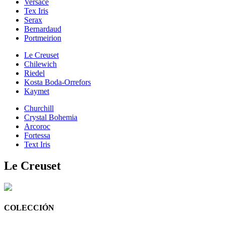
Versace
Tex Iris
Serax
Bernardaud
Portmeirion
Le Creuset
Chilewich
Riedel
Kosta Boda-Orrefors
Kaymet
Churchill
Crystal Bohemia
Arcoroc
Fortessa
Text Iris
Le Creuset
COLECCIÓN