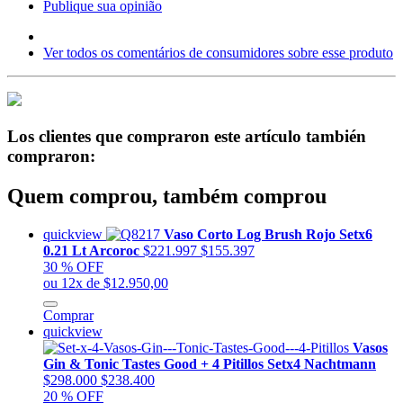
Publique sua opinião
Ver todos os comentários de consumidores sobre esse produto
Los clientes que compraron este artículo también
compraron:
Quem comprou, também comprou
quickview
Vaso Corto Log Brush Rojo Setx6
0.21 Lt Arcoroc
$221.997
$155.397
30 % OFF
ou 12x de $12.950,00
Comprar
quickview
Vasos
Gin & Tonic Tastes Good + 4 Pitillos Setx4 Nachtmann
$298.000
$238.400
20 % OFF