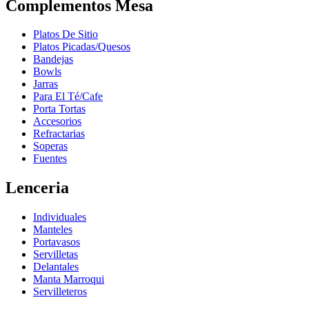
Complementos Mesa
Platos De Sitio
Platos Picadas/Quesos
Bandejas
Bowls
Jarras
Para El Té/Cafe
Porta Tortas
Accesorios
Refractarias
Soperas
Fuentes
Lenceria
Individuales
Manteles
Portavasos
Servilletas
Delantales
Manta Marroqui
Servilleteros