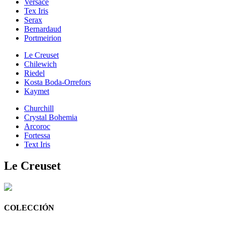
Versace
Tex Iris
Serax
Bernardaud
Portmeirion
Le Creuset
Chilewich
Riedel
Kosta Boda-Orrefors
Kaymet
Churchill
Crystal Bohemia
Arcoroc
Fortessa
Text Iris
Le Creuset
COLECCIÓN