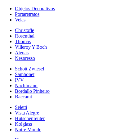
Objetos Decorativos
Portaretratos
Velas
Christofle
Rosenthal
Thomas
Villeroy Y Boch
Atenas
Nespresso
Schott Zwiesel
Sambonet
IVV
Nachtmann
Bordallo Pinheiro
Baccarat
Seletti
Vista Alegre
Hutschenreuter
Kolglass
Notre Monde