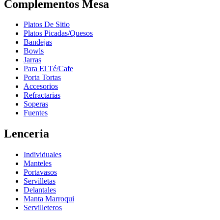
Complementos Mesa
Platos De Sitio
Platos Picadas/Quesos
Bandejas
Bowls
Jarras
Para El Té/Cafe
Porta Tortas
Accesorios
Refractarias
Soperas
Fuentes
Lenceria
Individuales
Manteles
Portavasos
Servilletas
Delantales
Manta Marroqui
Servilleteros