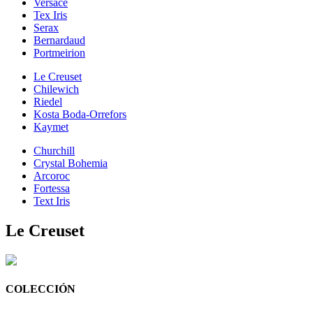
Versace
Tex Iris
Serax
Bernardaud
Portmeirion
Le Creuset
Chilewich
Riedel
Kosta Boda-Orrefors
Kaymet
Churchill
Crystal Bohemia
Arcoroc
Fortessa
Text Iris
Le Creuset
COLECCIÓN