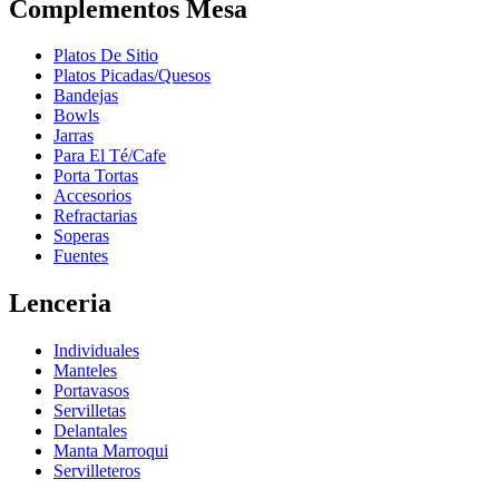
Complementos Mesa
Platos De Sitio
Platos Picadas/Quesos
Bandejas
Bowls
Jarras
Para El Té/Cafe
Porta Tortas
Accesorios
Refractarias
Soperas
Fuentes
Lenceria
Individuales
Manteles
Portavasos
Servilletas
Delantales
Manta Marroqui
Servilleteros