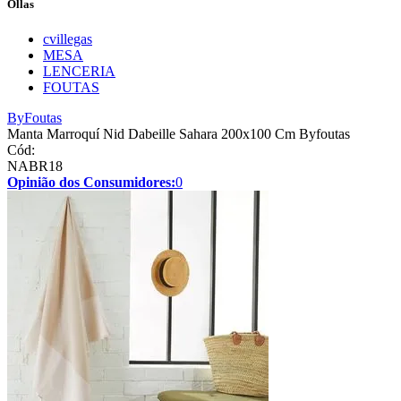
Ollas
cvillegas
MESA
LENCERIA
FOUTAS
ByFoutas
Manta Marroquí Nid Dabeille Sahara 200x100 Cm Byfoutas
Cód:
NABR18
Opinião dos Consumidores:
0