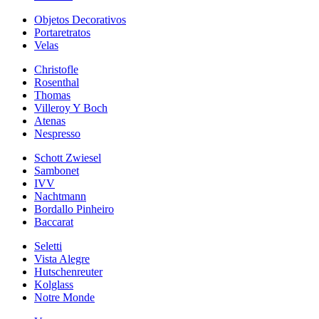
Objetos Decorativos
Portaretratos
Velas
Christofle
Rosenthal
Thomas
Villeroy Y Boch
Atenas
Nespresso
Schott Zwiesel
Sambonet
IVV
Nachtmann
Bordallo Pinheiro
Baccarat
Seletti
Vista Alegre
Hutschenreuter
Kolglass
Notre Monde