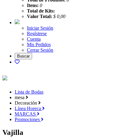
Itens:
0
Total de Kits:
Valor Total:
$ 0,00
Iniciar Sesión
Regístrese
Cuenta
Mis Pedidos
Cerrar Sesión
Lista de Bodas
mesa
Decoración
Línea Horeca
MARCAS
Promociones
Vajilla