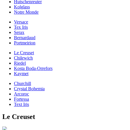
Hutschenreuter
Kolglass
Notre Monde
Versace
Tex Iris
Serax
Bernardaud
Portmeirion
Le Creuset
Chilewich
Riedel
Kosta Boda-Orrefors
Kaymet
Churchill
Crystal Bohemia
Arcoroc
Fortessa
Text Iris
Le Creuset