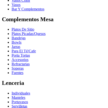
Vasos Color
Vasos
Bar Y Complementos
Complementos Mesa
Platos De Sitio
Platos Picadas/Quesos
Bandejas
Bowls
Jarras
Para El Té/Cafe
Porta Tortas
Accesorios
Refractarias
Soperas
Fuentes
Lenceria
Individuales
Manteles
Portavasos
Servilletas