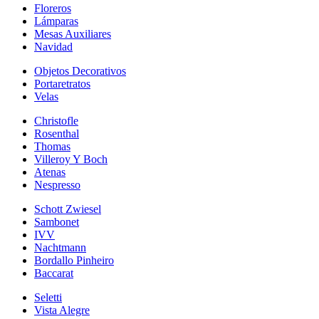
Floreros
Lámparas
Mesas Auxiliares
Navidad
Objetos Decorativos
Portaretratos
Velas
Christofle
Rosenthal
Thomas
Villeroy Y Boch
Atenas
Nespresso
Schott Zwiesel
Sambonet
IVV
Nachtmann
Bordallo Pinheiro
Baccarat
Seletti
Vista Alegre