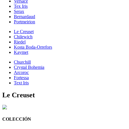
Versace
Tex Iris
Serax
Bernardaud
Portmeirion
Le Creuset
Chilewich
Riedel
Kosta Boda-Orrefors
Kaymet
Churchill
Crystal Bohemia
Arcoroc
Fortessa
Text Iris
Le Creuset
COLECCIÓN