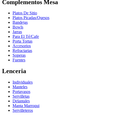
Complementos Mesa
Platos De Sitio
Platos Picadas/Quesos
Bandejas
Bowls
Jarras
Para El Té/Cafe
Porta Tortas
Accesorios
Refractarias
Soperas
Fuentes
Lenceria
Individuales
Manteles
Portavasos
Servilletas
Delantales
Manta Marroqui
Servilleteros