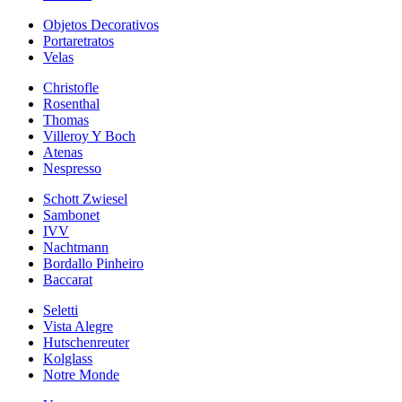
Objetos Decorativos
Portaretratos
Velas
Christofle
Rosenthal
Thomas
Villeroy Y Boch
Atenas
Nespresso
Schott Zwiesel
Sambonet
IVV
Nachtmann
Bordallo Pinheiro
Baccarat
Seletti
Vista Alegre
Hutschenreuter
Kolglass
Notre Monde