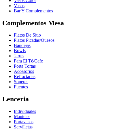
Vasos Color
Vasos
Bar Y Complementos
Complementos Mesa
Platos De Sitio
Platos Picadas/Quesos
Bandejas
Bowls
Jarras
Para El Té/Cafe
Porta Tortas
Accesorios
Refractarias
Soperas
Fuentes
Lenceria
Individuales
Manteles
Portavasos
Servilletas