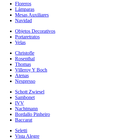
Floreros
Lámparas
Mesas Auxiliares
Navidad
Objetos Decorativos
Portaretratos
Velas
Christofle
Rosenthal
Thomas
Villeroy Y Boch
Atenas
Nespresso
Schott Zwiesel
Sambonet
IVV
Nachtmann
Bordallo Pinheiro
Baccarat
Seletti
Vista Alegre