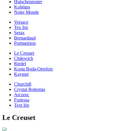
Hutschenreuter
Kolglass
Notre Monde
Versace
Tex Iris
Serax
Bernardaud
Portmeirion
Le Creuset
Chilewich
Riedel
Kosta Boda-Orrefors
Kaymet
Churchill
Crystal Bohemia
Arcoroc
Fortessa
Text Iris
Le Creuset