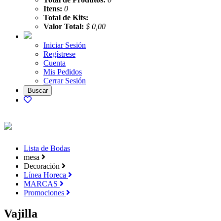
Itens:
0
Total de Kits:
Valor Total:
$ 0,00
Iniciar Sesión
Regístrese
Cuenta
Mis Pedidos
Cerrar Sesión
Lista de Bodas
mesa
Decoración
Línea Horeca
MARCAS
Promociones
Vajilla