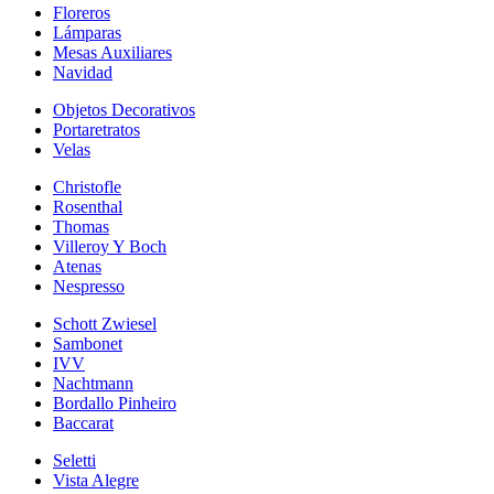
Floreros
Lámparas
Mesas Auxiliares
Navidad
Objetos Decorativos
Portaretratos
Velas
Christofle
Rosenthal
Thomas
Villeroy Y Boch
Atenas
Nespresso
Schott Zwiesel
Sambonet
IVV
Nachtmann
Bordallo Pinheiro
Baccarat
Seletti
Vista Alegre