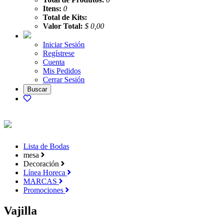
Itens:
0
Total de Kits:
Valor Total:
$ 0,00
Iniciar Sesión
Regístrese
Cuenta
Mis Pedidos
Cerrar Sesión
Lista de Bodas
mesa
Decoración
Línea Horeca
MARCAS
Promociones
Vajilla