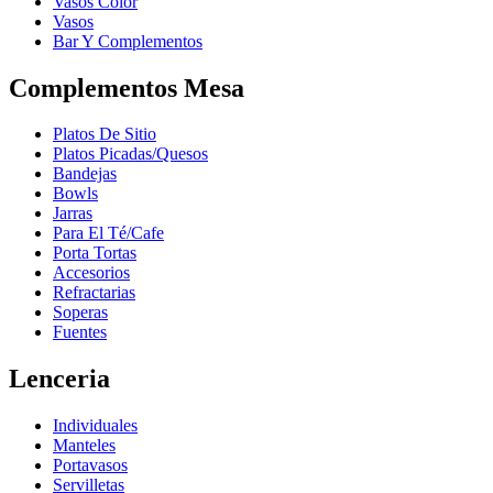
Vasos Color
Vasos
Bar Y Complementos
Complementos Mesa
Platos De Sitio
Platos Picadas/Quesos
Bandejas
Bowls
Jarras
Para El Té/Cafe
Porta Tortas
Accesorios
Refractarias
Soperas
Fuentes
Lenceria
Individuales
Manteles
Portavasos
Servilletas