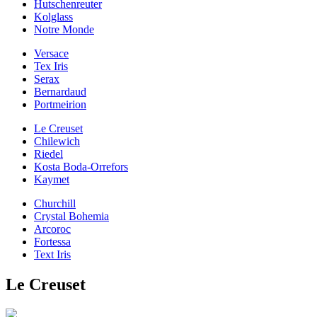
Hutschenreuter
Kolglass
Notre Monde
Versace
Tex Iris
Serax
Bernardaud
Portmeirion
Le Creuset
Chilewich
Riedel
Kosta Boda-Orrefors
Kaymet
Churchill
Crystal Bohemia
Arcoroc
Fortessa
Text Iris
Le Creuset