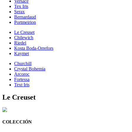
Versace
Tex Iris
Serax
Bernardaud
Portmeirion
Le Creuset
Chilewich
Riedel
Kosta Boda-Orrefors
Kaymet
Churchill
Crystal Bohemia
Arcoroc
Fortessa
Text Iris
Le Creuset
COLECCIÓN