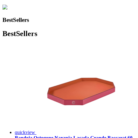
BestSellers
BestSellers
quickview
Bandeja Octogone Naranja Lacada Grande Baccarat 60