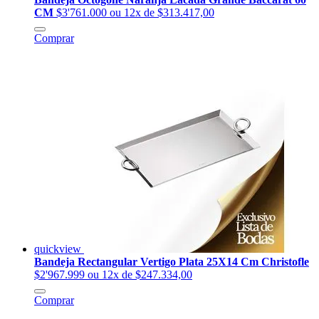
CM
$3'761.000
ou 12x de $313.417,00
Comprar
quickview
Bandeja Rectangular Vertigo Plata 25X14 Cm Christofle
$2'967.999
ou 12x de $247.334,00
Comprar