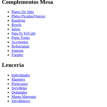
Complementos Mesa
Platos De Sitio
Platos Picadas/Quesos
Bandejas
Bowls
Jarras
Para El Té/Cafe
Porta Tortas
Accesorios
Refractarias
Soperas
Fuentes
Lenceria
Individuales
Manteles
Portavasos
Servilletas
Delantales
Manta Marroqui
Servilleteros