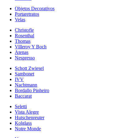
Objetos Decorativos
Portaretratos
Velas
Christofle
Rosenthal
Thomas
Villeroy Y Boch
Atenas
Nespresso
Schott Zwiesel
Sambonet
IVV
Nachtmann
Bordallo Pinheiro
Baccarat
Seletti
Vista Alegre
Hutschenreuter
Kolglass
Notre Monde