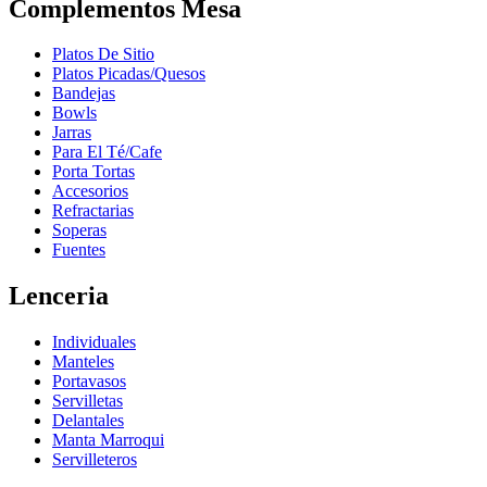
Complementos Mesa
Platos De Sitio
Platos Picadas/Quesos
Bandejas
Bowls
Jarras
Para El Té/Cafe
Porta Tortas
Accesorios
Refractarias
Soperas
Fuentes
Lenceria
Individuales
Manteles
Portavasos
Servilletas
Delantales
Manta Marroqui
Servilleteros