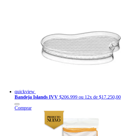
quickview
Bandeja Islands IVV
$206.999
ou 12x de $17.250,00
Comprar