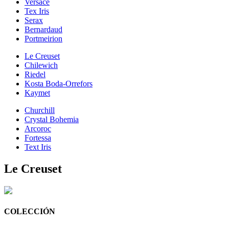
Versace
Tex Iris
Serax
Bernardaud
Portmeirion
Le Creuset
Chilewich
Riedel
Kosta Boda-Orrefors
Kaymet
Churchill
Crystal Bohemia
Arcoroc
Fortessa
Text Iris
Le Creuset
COLECCIÓN