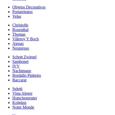
Objetos Decorativos
Portaretratos
Velas
Christofle
Rosenthal
Thomas
Villeroy Y Boch
Atenas
Nespresso
Schott Zwiesel
Sambonet
IVV
Nachtmann
Bordallo Pinheiro
Baccarat
Seletti
Vista Alegre
Hutschenreuter
Kolglass
Notre Monde