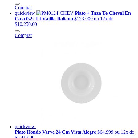
Comprar
quickview
Plato + Taza Te Cheval En
Caja 0.22 Lt Vajilla Italiana
$123.000
ou 12x de
$10.250,00
Comprar
quickview
Plato Hondo Verve 24 Cm Vista Alegre
$64.999
ou 12x de
$5.417,00