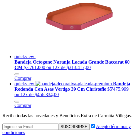
quickview
Bandeja Octogone Naranja Lacada Grande Baccarat 60
CM
$3'761.000
ou 12x de $313.417,00
Comprar
quickview
Bandeja
Redonda Con Asas Vertigo 39 Cm Christofle
$5'475.999
ou 12x de $456.334,00
Comprar
Reciba todas las novedades y Beneficios Extra de Carmiña Villegas.
Acepto términos y
condiciones