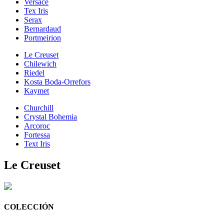
Versace
Tex Iris
Serax
Bernardaud
Portmeirion
Le Creuset
Chilewich
Riedel
Kosta Boda-Orrefors
Kaymet
Churchill
Crystal Bohemia
Arcoroc
Fortessa
Text Iris
Le Creuset
COLECCIÓN