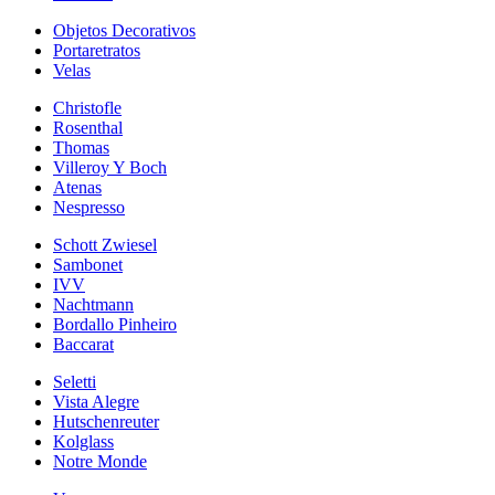
Objetos Decorativos
Portaretratos
Velas
Christofle
Rosenthal
Thomas
Villeroy Y Boch
Atenas
Nespresso
Schott Zwiesel
Sambonet
IVV
Nachtmann
Bordallo Pinheiro
Baccarat
Seletti
Vista Alegre
Hutschenreuter
Kolglass
Notre Monde