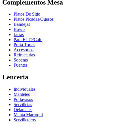
Complementos Mesa
Platos De Sitio
Platos Picadas/Quesos
Bandejas
Bowls
Jarras
Para El Té/Cafe
Porta Tortas
Accesorios
Refractarias
Soperas
Fuentes
Lenceria
Individuales
Manteles
Portavasos
Servilletas
Delantales
Manta Marroqui
Servilleteros