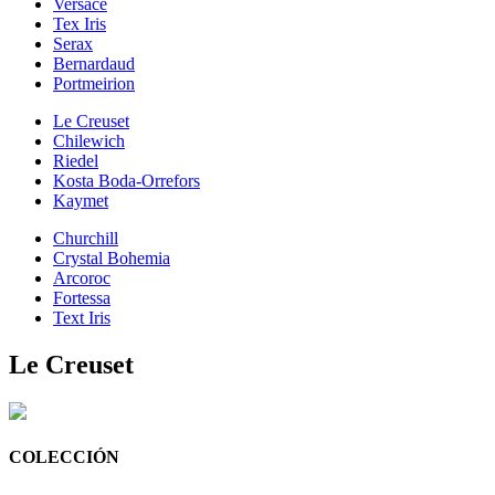
Versace
Tex Iris
Serax
Bernardaud
Portmeirion
Le Creuset
Chilewich
Riedel
Kosta Boda-Orrefors
Kaymet
Churchill
Crystal Bohemia
Arcoroc
Fortessa
Text Iris
Le Creuset
COLECCIÓN