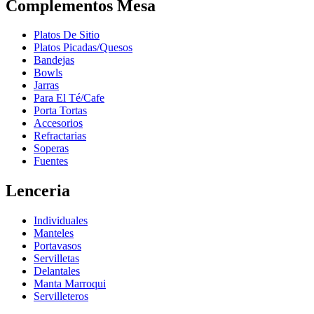
Complementos Mesa
Platos De Sitio
Platos Picadas/Quesos
Bandejas
Bowls
Jarras
Para El Té/Cafe
Porta Tortas
Accesorios
Refractarias
Soperas
Fuentes
Lenceria
Individuales
Manteles
Portavasos
Servilletas
Delantales
Manta Marroqui
Servilleteros