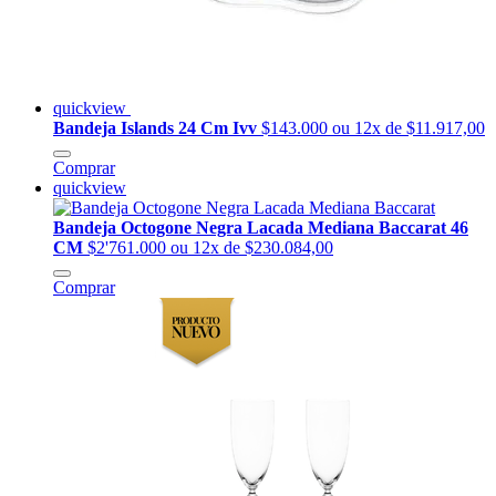
quickview
Bandeja Islands 24 Cm Ivv
$143.000
ou 12x de $11.917,00
Comprar
quickview
Bandeja Octogone Negra Lacada Mediana Baccarat 46
CM
$2'761.000
ou 12x de $230.084,00
Comprar