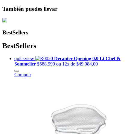
También puedes llevar
BestSellers
BestSellers
quickview
Decanter Opening 0.9 Lt Chef &
Sommelier
$588.999
ou 12x de $49.084,00
Comprar