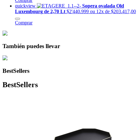
Comprar
quickview
Sopera ovalada Old
Luxembourg de 2,70 Lt
$2'440.999
ou 12x de $203.417,00
Comprar
También puedes llevar
BestSellers
BestSellers