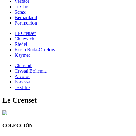
Versace
Tex Iris
Serax
Bernardaud
Portmeirion
Le Creuset
Chilewich
Riedel
Kosta Boda-Orrefors
Kaymet
Churchill
Crystal Bohemia
Arcoroc
Fortessa
Text Iris
Le Creuset
COLECCIÓN