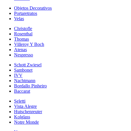
Objetos Decorativos
Portaretratos
Velas
Christofle
Rosenthal
Thomas
Villeroy Y Boch
Atenas
Nespresso
Schott Zwiesel
Sambonet
IVV
Nachtmann
Bordallo Pinheiro
Baccarat
Seletti
Vista Alegre
Hutschenreuter
Kolglass
Notre Monde