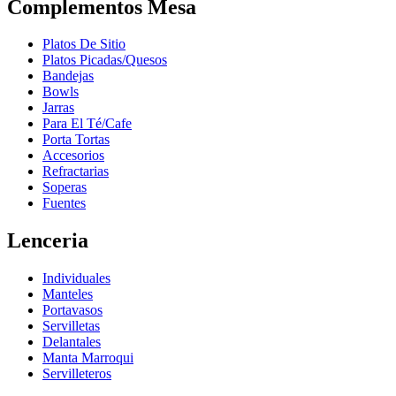
Complementos Mesa
Platos De Sitio
Platos Picadas/Quesos
Bandejas
Bowls
Jarras
Para El Té/Cafe
Porta Tortas
Accesorios
Refractarias
Soperas
Fuentes
Lenceria
Individuales
Manteles
Portavasos
Servilletas
Delantales
Manta Marroqui
Servilleteros