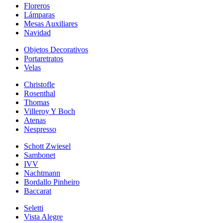
Floreros
Lámparas
Mesas Auxiliares
Navidad
Objetos Decorativos
Portaretratos
Velas
Christofle
Rosenthal
Thomas
Villeroy Y Boch
Atenas
Nespresso
Schott Zwiesel
Sambonet
IVV
Nachtmann
Bordallo Pinheiro
Baccarat
Seletti
Vista Alegre