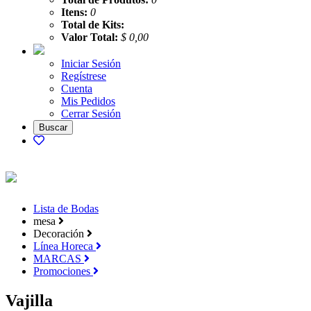
Itens:
0
Total de Kits:
Valor Total:
$ 0,00
Iniciar Sesión
Regístrese
Cuenta
Mis Pedidos
Cerrar Sesión
Lista de Bodas
mesa
Decoración
Línea Horeca
MARCAS
Promociones
Vajilla