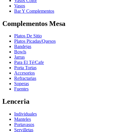
Vasos Color
Vasos
Bar Y Complementos
Complementos Mesa
Platos De Sitio
Platos Picadas/Quesos
Bandejas
Bowls
Jarras
Para El Té/Cafe
Porta Tortas
Accesorios
Refractarias
Soperas
Fuentes
Lenceria
Individuales
Manteles
Portavasos
Servilletas