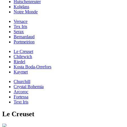
Hutschenreuter
Kolglass
Notre Monde
Versace
Tex Iris
Serax
Bernardaud
Portmeirion
Le Creuset
Chilewich
Riedel
Kosta Boda-Orrefors
Kaymet
Churchill
Crystal Bohemia
Arcoroc
Fortessa
Text Iris
Le Creuset