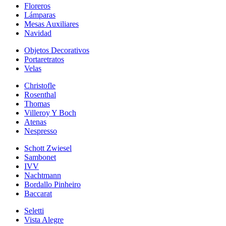
Floreros
Lámparas
Mesas Auxiliares
Navidad
Objetos Decorativos
Portaretratos
Velas
Christofle
Rosenthal
Thomas
Villeroy Y Boch
Atenas
Nespresso
Schott Zwiesel
Sambonet
IVV
Nachtmann
Bordallo Pinheiro
Baccarat
Seletti
Vista Alegre