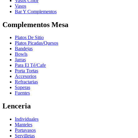
Vasos Color
Vasos
Bar Y Complementos
Complementos Mesa
Platos De Sitio
Platos Picadas/Quesos
Bandejas
Bowls
Jarras
Para El Té/Cafe
Porta Tortas
Accesorios
Refractarias
Soperas
Fuentes
Lenceria
Individuales
Manteles
Portavasos
Servilletas