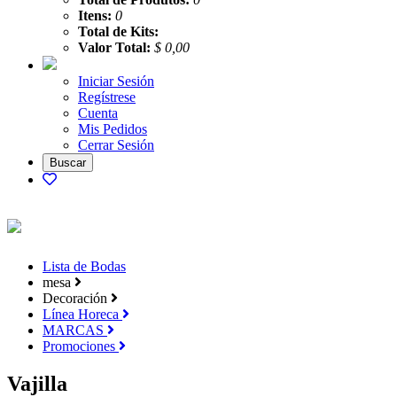
Itens:
0
Total de Kits:
Valor Total:
$ 0,00
Iniciar Sesión
Regístrese
Cuenta
Mis Pedidos
Cerrar Sesión
Lista de Bodas
mesa
Decoración
Línea Horeca
MARCAS
Promociones
Vajilla