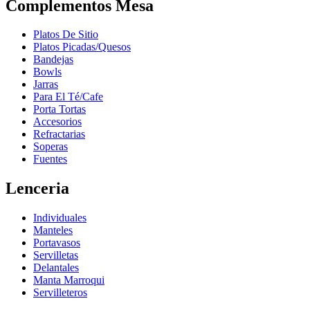
Complementos Mesa
Platos De Sitio
Platos Picadas/Quesos
Bandejas
Bowls
Jarras
Para El Té/Cafe
Porta Tortas
Accesorios
Refractarias
Soperas
Fuentes
Lenceria
Individuales
Manteles
Portavasos
Servilletas
Delantales
Manta Marroqui
Servilleteros