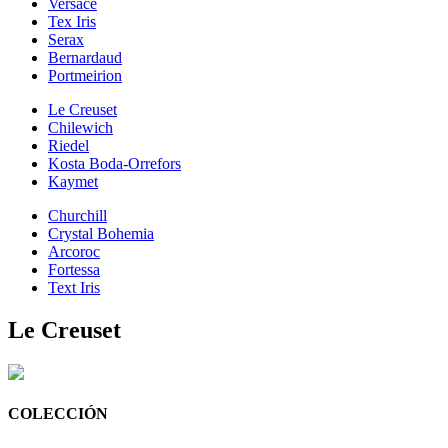
Versace
Tex Iris
Serax
Bernardaud
Portmeirion
Le Creuset
Chilewich
Riedel
Kosta Boda-Orrefors
Kaymet
Churchill
Crystal Bohemia
Arcoroc
Fortessa
Text Iris
Le Creuset
COLECCIÓN