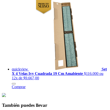
quickview
Set
X 4 Velas Ivy Cuadrada 19 Cm Amabiente
$116.000
ou
12x de $9.667,00
Comprar
También puedes llevar