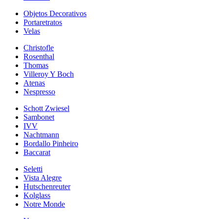
Objetos Decorativos
Portaretratos
Velas
Christofle
Rosenthal
Thomas
Villeroy Y Boch
Atenas
Nespresso
Schott Zwiesel
Sambonet
IVV
Nachtmann
Bordallo Pinheiro
Baccarat
Seletti
Vista Alegre
Hutschenreuter
Kolglass
Notre Monde