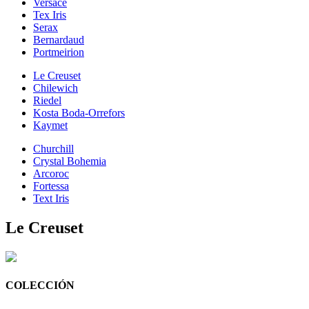
Versace
Tex Iris
Serax
Bernardaud
Portmeirion
Le Creuset
Chilewich
Riedel
Kosta Boda-Orrefors
Kaymet
Churchill
Crystal Bohemia
Arcoroc
Fortessa
Text Iris
Le Creuset
COLECCIÓN