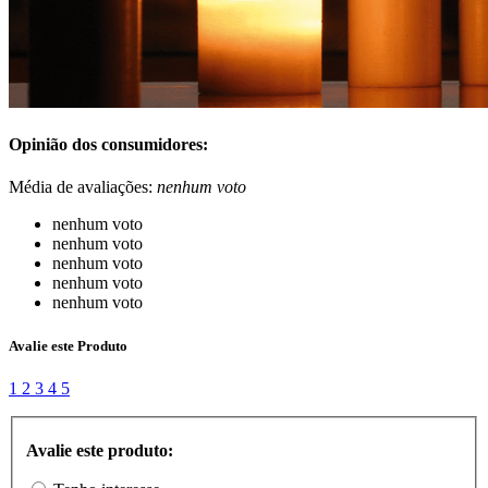
Opinião dos consumidores:
Média de avaliações:
nenhum voto
nenhum voto
nenhum voto
nenhum voto
nenhum voto
nenhum voto
Avalie este Produto
1
2
3
4
5
Avalie este produto: