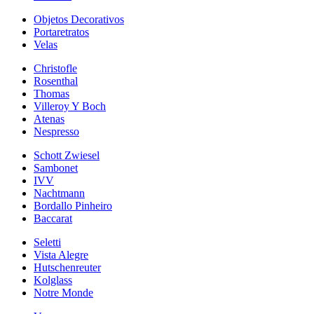
Objetos Decorativos
Portaretratos
Velas
Christofle
Rosenthal
Thomas
Villeroy Y Boch
Atenas
Nespresso
Schott Zwiesel
Sambonet
IVV
Nachtmann
Bordallo Pinheiro
Baccarat
Seletti
Vista Alegre
Hutschenreuter
Kolglass
Notre Monde