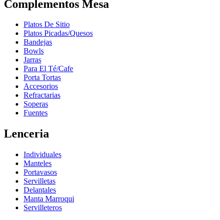
Complementos Mesa
Platos De Sitio
Platos Picadas/Quesos
Bandejas
Bowls
Jarras
Para El Té/Cafe
Porta Tortas
Accesorios
Refractarias
Soperas
Fuentes
Lenceria
Individuales
Manteles
Portavasos
Servilletas
Delantales
Manta Marroqui
Servilleteros