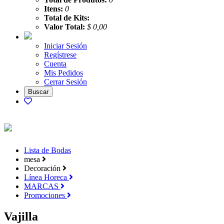
Itens:
0
Total de Kits:
Valor Total:
$ 0,00
Iniciar Sesión
Regístrese
Cuenta
Mis Pedidos
Cerrar Sesión
Lista de Bodas
mesa
Decoración
Línea Horeca
MARCAS
Promociones
Vajilla