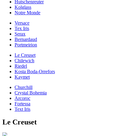
Hutschenreuter
Kolglass
Notre Monde
Versace
Tex Iris
Serax
Bernardaud
Portmeirion
Le Creuset
Chilewich
Riedel
Kosta Boda-Orrefors
Kaymet
Churchill
Crystal Bohemia
Arcoroc
Fortessa
Text Iris
Le Creuset