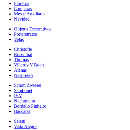
Floreros
Lámparas
Mesas Auxiliares
Navidad
Objetos Decorativos
Portaretratos
Velas
Christofle
Rosenthal
Thomas
Villeroy Y Boch
Atenas
Nespresso
Schott Zwiesel
Sambonet
IVV
Nachtmann
Bordallo Pinheiro
Baccarat
Seletti
Vista Alegre