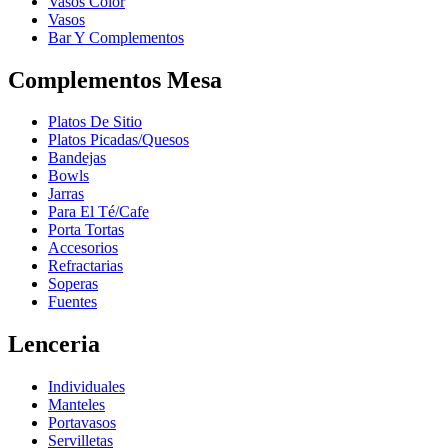
Vasos Color
Vasos
Bar Y Complementos
Complementos Mesa
Platos De Sitio
Platos Picadas/Quesos
Bandejas
Bowls
Jarras
Para El Té/Cafe
Porta Tortas
Accesorios
Refractarias
Soperas
Fuentes
Lenceria
Individuales
Manteles
Portavasos
Servilletas