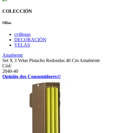
COLECCIÓN
Ollas
cvillegas
DECORACIÓN
VELAS
Amabiente
Set X 3 Velas Pistacho Redondas 40 Cm Amabiente
Cód:
2040-40
Opinião dos Consumidores:
0