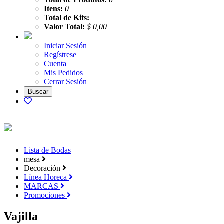
Itens:
0
Total de Kits:
Valor Total:
$ 0,00
Iniciar Sesión
Regístrese
Cuenta
Mis Pedidos
Cerrar Sesión
Lista de Bodas
mesa
Decoración
Línea Horeca
MARCAS
Promociones
Vajilla