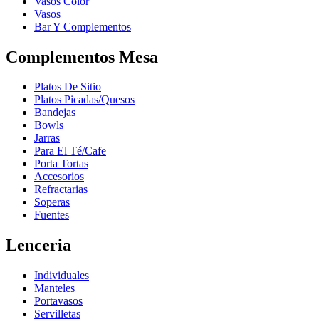
Vasos Color
Vasos
Bar Y Complementos
Complementos Mesa
Platos De Sitio
Platos Picadas/Quesos
Bandejas
Bowls
Jarras
Para El Té/Cafe
Porta Tortas
Accesorios
Refractarias
Soperas
Fuentes
Lenceria
Individuales
Manteles
Portavasos
Servilletas