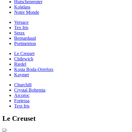
Hutschenreuter
Kolglass
Notre Monde
Versace
Tex Iris
Serax
Bernardaud
Portmeirion
Le Creuset
Chilewich
Riedel
Kosta Boda-Orrefors
Kaymet
Churchill
Crystal Bohemia
Arcoroc
Fortessa
Text Iris
Le Creuset