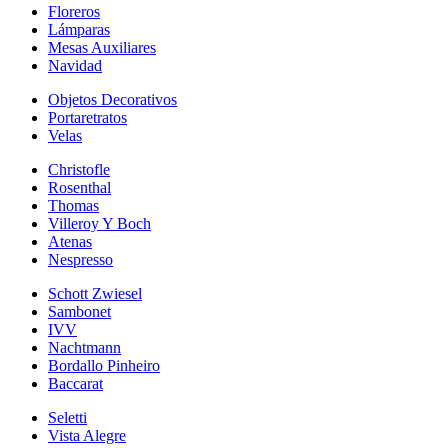
Floreros
Lámparas
Mesas Auxiliares
Navidad
Objetos Decorativos
Portaretratos
Velas
Christofle
Rosenthal
Thomas
Villeroy Y Boch
Atenas
Nespresso
Schott Zwiesel
Sambonet
IVV
Nachtmann
Bordallo Pinheiro
Baccarat
Seletti
Vista Alegre