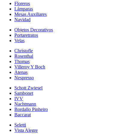
Floreros
Lámparas
Mesas Auxiliares
Navidad
Objetos Decorativos
Portaretratos
Velas
Christofle
Rosenthal
Thomas
Villeroy Y Boch
Atenas
Nespresso
Schott Zwiesel
Sambonet
IVV
Nachtmann
Bordallo Pinheiro
Baccarat
Seletti
Vista Alegre