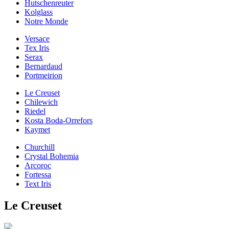
Hutschenreuter
Kolglass
Notre Monde
Versace
Tex Iris
Serax
Bernardaud
Portmeirion
Le Creuset
Chilewich
Riedel
Kosta Boda-Orrefors
Kaymet
Churchill
Crystal Bohemia
Arcoroc
Fortessa
Text Iris
Le Creuset