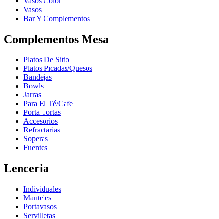
Vasos Color
Vasos
Bar Y Complementos
Complementos Mesa
Platos De Sitio
Platos Picadas/Quesos
Bandejas
Bowls
Jarras
Para El Té/Cafe
Porta Tortas
Accesorios
Refractarias
Soperas
Fuentes
Lenceria
Individuales
Manteles
Portavasos
Servilletas