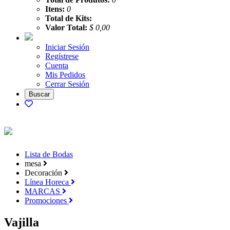
Itens:
0
Total de Kits:
Valor Total:
$ 0,00
Iniciar Sesión
Regístrese
Cuenta
Mis Pedidos
Cerrar Sesión
Lista de Bodas
mesa
Decoración
Línea Horeca
MARCAS
Promociones
Vajilla