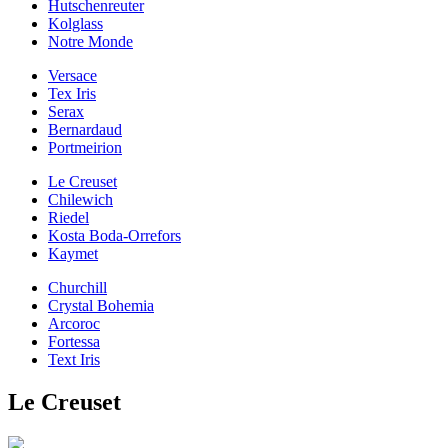
Hutschenreuter
Kolglass
Notre Monde
Versace
Tex Iris
Serax
Bernardaud
Portmeirion
Le Creuset
Chilewich
Riedel
Kosta Boda-Orrefors
Kaymet
Churchill
Crystal Bohemia
Arcoroc
Fortessa
Text Iris
Le Creuset