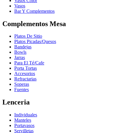
Vasos Color
Vasos
Bar Y Complementos
Complementos Mesa
Platos De Sitio
Platos Picadas/Quesos
Bandejas
Bowls
Jarras
Para El Té/Cafe
Porta Tortas
Accesorios
Refractarias
Soperas
Fuentes
Lenceria
Individuales
Manteles
Portavasos
Servilletas