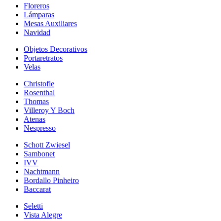
Floreros
Lámparas
Mesas Auxiliares
Navidad
Objetos Decorativos
Portaretratos
Velas
Christofle
Rosenthal
Thomas
Villeroy Y Boch
Atenas
Nespresso
Schott Zwiesel
Sambonet
IVV
Nachtmann
Bordallo Pinheiro
Baccarat
Seletti
Vista Alegre