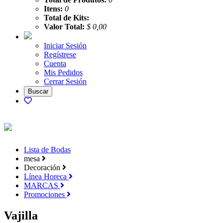
Itens:
0
Total de Kits:
Valor Total:
$ 0,00
Iniciar Sesión
Regístrese
Cuenta
Mis Pedidos
Cerrar Sesión
Lista de Bodas
mesa
Decoración
Línea Horeca
MARCAS
Promociones
Vajilla