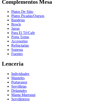
Complementos Mesa
Platos De Sitio
Platos Picadas/Quesos
Bandejas
Bowls
Jarras
Para El Té/Cafe
Porta Tortas
Accesorios
Refractarias
Soperas
Fuentes
Lenceria
Individuales
Manteles
Portavasos
Servilletas
Delantales
Manta Marroqui
Servilleteros