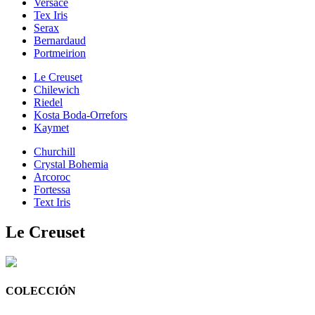
Versace
Tex Iris
Serax
Bernardaud
Portmeirion
Le Creuset
Chilewich
Riedel
Kosta Boda-Orrefors
Kaymet
Churchill
Crystal Bohemia
Arcoroc
Fortessa
Text Iris
Le Creuset
COLECCIÓN