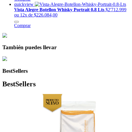
quickview
Vista Alegre Botellon Whisky Portrait 0.8 Lts
$2'712.999
ou 12x de $226.084,00
Comprar
También puedes llevar
BestSellers
BestSellers