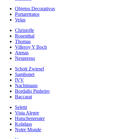
Objetos Decorativos
Portaretratos
Velas
Christofle
Rosenthal
Thomas
Villeroy Y Boch
Atenas
Nespresso
Schott Zwiesel
Sambonet
IVV
Nachtmann
Bordallo Pinheiro
Baccarat
Seletti
Vista Alegre
Hutschenreuter
Kolglass
Notre Monde