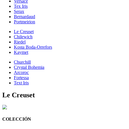
Versace
Tex Iris
Serax
Bernardaud
Portmeirion
Le Creuset
Chilewich
Riedel
Kosta Boda-Orrefors
Kaymet
Churchill
Crystal Bohemia
Arcoroc
Fortessa
Text Iris
Le Creuset
COLECCIÓN