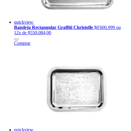
quickview
Bandeja Rectangular Graffiti Christofle
$6'600.999
ou
12x de $550.084,00
Comprar
quickview