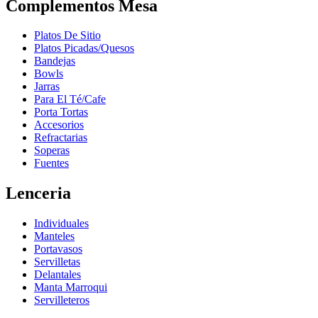
Complementos Mesa
Platos De Sitio
Platos Picadas/Quesos
Bandejas
Bowls
Jarras
Para El Té/Cafe
Porta Tortas
Accesorios
Refractarias
Soperas
Fuentes
Lenceria
Individuales
Manteles
Portavasos
Servilletas
Delantales
Manta Marroqui
Servilleteros