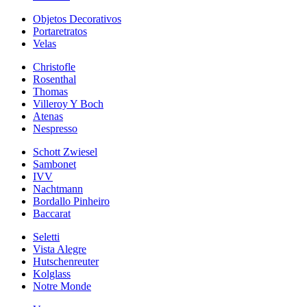
Objetos Decorativos
Portaretratos
Velas
Christofle
Rosenthal
Thomas
Villeroy Y Boch
Atenas
Nespresso
Schott Zwiesel
Sambonet
IVV
Nachtmann
Bordallo Pinheiro
Baccarat
Seletti
Vista Alegre
Hutschenreuter
Kolglass
Notre Monde