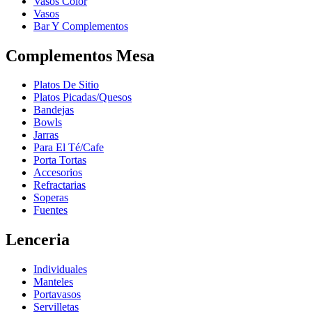
Vasos Color
Vasos
Bar Y Complementos
Complementos Mesa
Platos De Sitio
Platos Picadas/Quesos
Bandejas
Bowls
Jarras
Para El Té/Cafe
Porta Tortas
Accesorios
Refractarias
Soperas
Fuentes
Lenceria
Individuales
Manteles
Portavasos
Servilletas