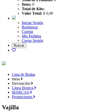
Itens:
0
Total de Kits:
Valor Total:
$ 0,00
Iniciar Sesión
Regístrese
Cuenta
Mis Pedidos
Cerrar Sesión
Lista de Bodas
mesa
Decoración
Línea Horeca
MARCAS
Promociones
Vajilla