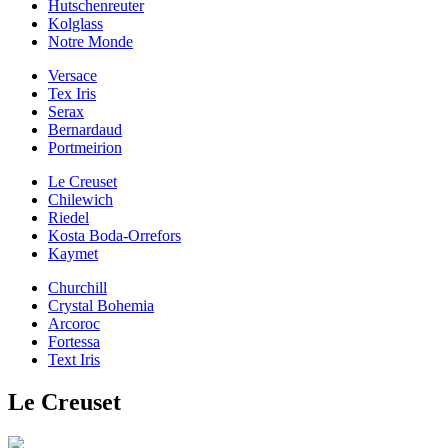
Hutschenreuter
Kolglass
Notre Monde
Versace
Tex Iris
Serax
Bernardaud
Portmeirion
Le Creuset
Chilewich
Riedel
Kosta Boda-Orrefors
Kaymet
Churchill
Crystal Bohemia
Arcoroc
Fortessa
Text Iris
Le Creuset