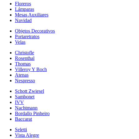
Floreros
Lámparas
Mesas Auxiliares
Navidad
Objetos Decorativos
Portaretratos
Velas
Christofle
Rosenthal
Thomas
Villeroy Y Boch
Atenas
Nespresso
Schott Zwiesel
Sambonet
IVV
Nachtmann
Bordallo Pinheiro
Baccarat
Seletti
Vista Alegre